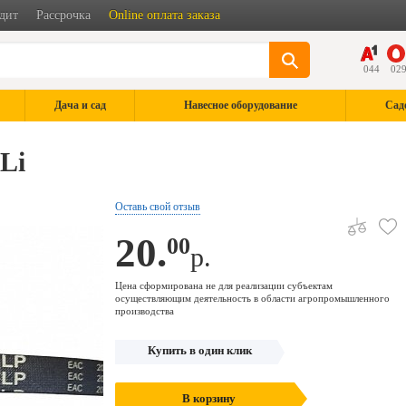
дит
Рассрочка
Online оплата заказа
044
02
Дача и сад
Навесное оборудование
Сад
Li
Оставь свой отзыв
20.
00
р.
Цена сформирована не для реализации субъектам
осуществляющим деятельность в области агропромышленного
производства
Купить в один клик
В корзину