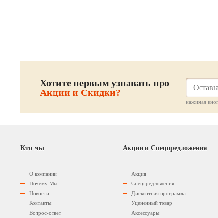
те
Хотите первым узнавать про
Акции и Скидки?
нажимая кноп
Кто мы
Акции и Спецпредложения
О компании
Акции
Почему Мы
Спецпредложения
Новости
Дисконтная программа
Контакты
Уцененный товар
Вопрос-ответ
Аксессуары