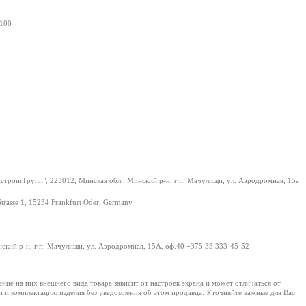
100
тронгГрупп", 223012, Минская обл., Минский р-н, г.п. Мачулищи, ул. Аэродромная, 15а
Strasse 1, 15234 Frankfurt Oder, Germany
нский р-н, г.п. Мачулищи, ул. Аэродромная, 15А, оф.40 +375 33 333-45-52
е на них внешнего вида товара зависит от настроек экрана и может отличаться от
и и комплектацию изделия без уведомления об этом продавца. Уточняйте важные для Вас