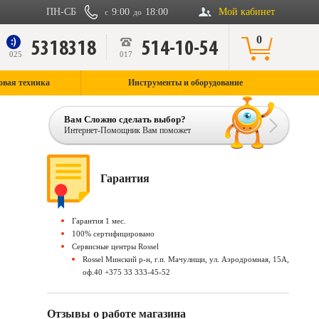
ПН-СБ
9:00
18:00
Мой кабинет
с
до
0
5318318
514-10-54
9
025
017
овая техника
Инструменты и оборудование
Вам Сложно сделать выбор?
Интернет-Помощник Вам поможет
Гарантия
Гарантия 1 мес.
100% сертифицировано
Сервисные центры Rossel
Rossel Минский р-н, г.п. Мачулищи, ул. Аэродромная, 15А,
оф.40 +375 33 333-45-52
Отзывы о работе магазина