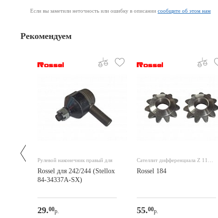
Если вы заметили неточность или ошибку в описании
сообщите об этом нам
Рекомендуем
его
Рулевой наконечник правый для
Сателлит дифференциала Z 11
для 184 (полусфера)
Rossel для 242/244 (Stellox
Rossel 184
84-34337A-SX)
29.
55.
00
00
р.
р.