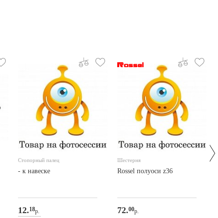
Стопорный палец
Шестерня
- к навеске
Rossel полуоси z36
12.
72.
18
00
р.
р.