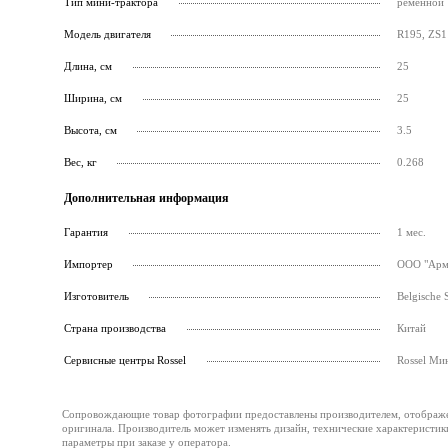
Тип мини-трактора
ременной
Модель двигателя
R195, ZS1
Длина, см
25
Ширина, см
25
Высота, см
3.5
Вес, кг
0.268
Дополнительная информация
Гарантия
1 мес.
Импортер
ООО "Армс
Изготовитель
Belgische 
Страна производства
Китай
Cервисные центры Rossel
Rossel Ми
Сопровождающие товар фотографии предоставлены производителем, отображени
оригинала. Производитель может изменять дизайн, технические характеристик
параметры при заказе у оператора.