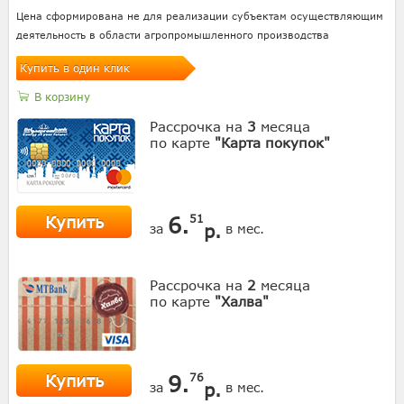
Цена сформирована не для реализации субъектам осуществляющим
деятельность в области агропромышленного производства
Купить в один клик
В корзину
Рассрочка на
3
месяца
по карте
"Карта покупок"
Купить
6.
51
р.
за
в мес.
Рассрочка на
2
месяца
по карте
"Халва"
Купить
9.
76
р.
за
в мес.