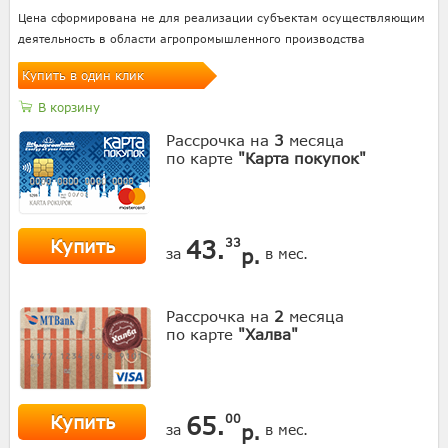
Цена сформирована не для реализации субъектам осуществляющим
деятельность в области агропромышленного производства
Купить в один клик
В корзину
Рассрочка на
3
месяца
по карте
"Карта покупок"
Купить
43.
33
р.
за
в мес.
Рассрочка на
2
месяца
по карте
"Халва"
Купить
65.
00
р.
за
в мес.