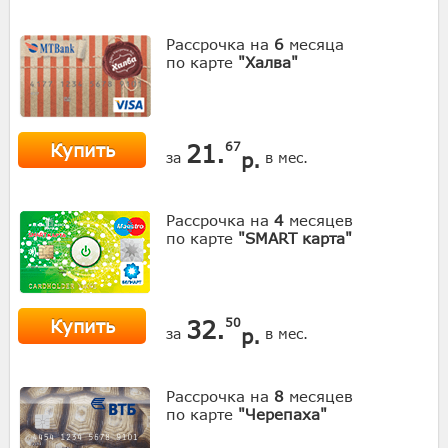
Рассрочка на
6
месяца
по карте
"Халва"
Купить
21.
67
р.
за
в мес.
Рассрочка на
4
месяцев
по карте
"SMART карта"
Купить
32.
50
р.
за
в мес.
Рассрочка на
8
месяцев
по карте
"Черепаха"