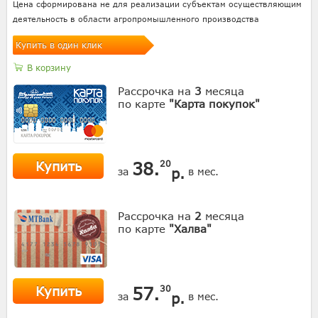
Цена сформирована не для реализации субъектам осуществляющим
деятельность в области агропромышленного производства
Купить в один клик
В корзину
Рассрочка на
3
месяца
по карте
"Карта покупок"
Купить
38.
20
р.
за
в мес.
Рассрочка на
2
месяца
по карте
"Халва"
Купить
57.
30
р.
за
в мес.