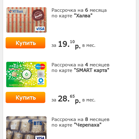
Рассрочка на
6
месяца
по карте
"Халва"
Купить
19.
10
р.
за
в мес.
Рассрочка на
4
месяцев
по карте
"SMART карта"
Купить
28.
65
р.
за
в мес.
Рассрочка на
8
месяцев
по карте
"Черепаха"