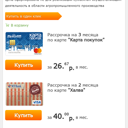
деятельность в области агропромышленного производства
Купить в один клик
В корзину
Рассрочка на
3
месяца
по карте
"Карта покупок"
Купить
26.
67
р.
за
в мес.
Рассрочка на
2
месяца
по карте
"Халва"
Купить
40.
00
р.
за
в мес.