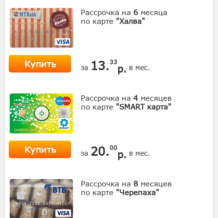
Рассрочка на
6
месяца
по карте
"Халва"
Купить
13.
33
р.
за
в мес.
Рассрочка на
4
месяцев
по карте
"SMART карта"
Купить
20.
00
р.
за
в мес.
Рассрочка на
8
месяцев
по карте
"Черепаха"