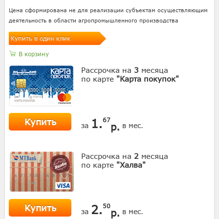
Цена сформирована не для реализации субъектам осуществляющим
деятельность в области агропромышленного производства
Купить в один клик
В корзину
Рассрочка на
3
месяца
по карте
"Карта покупок"
Купить
1.
67
р.
за
в мес.
Рассрочка на
2
месяца
по карте
"Халва"
Купить
2.
50
р.
за
в мес.