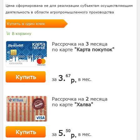
Цена сформирована не для реализации субъектам осуществляющим
деятельность в области агропромышленного производства
Купить в один клик
В корзину
Рассрочка на
3
месяца
по карте
"Карта покупок"
Купить
3.
67
р.
за
в мес.
Рассрочка на
2
месяца
по карте
"Халва"
Купить
5.
50
р.
за
в мес.