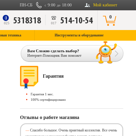
ПН-СБ
9:00
18:00
Мой кабинет
с
до
0
5318318
514-10-54
9
025
017
овая техника
Инструменты и оборудование
Вам Сложно сделать выбор?
Интернет-Помощник Вам поможет
Гарантия
Гарантия 1 мес.
100% сертифицировано
Отзывы о работе магазина
Спасибо большое. Очень приятный коллектив. Все очень