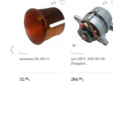
2
Втулка
Генератор
ного
маховика DL190-12
для J285T, KM130/138
ец/
(Fengshou
FS184/Scout/Rossel)
32.
284.
00
00
р.
р.