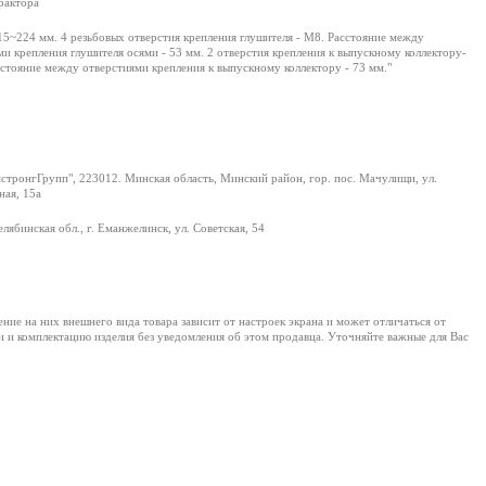
рактора
15~224 мм. 4 резьбовых отверстия крепления глушителя - М8. Расстояние между
ми крепления глушителя осями - 53 мм. 2 отверстия крепления к выпускному коллектору-
сстояние между отверстиями крепления к выпускному коллектору - 73 мм."
тронгГрупп", 223012. Минская область, Минский район, гор. пос. Мачулищи, ул.
ая, 15а
лябинская обл., г. Еманжелинск, ул. Советская, 54
е на них внешнего вида товара зависит от настроек экрана и может отличаться от
и и комплектацию изделия без уведомления об этом продавца. Уточняйте важные для Вас