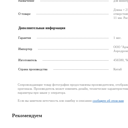
Назначение
для минит
Длина = 2
О товаре
отверстия
11 мм. Ра
Дополнительная информация
Гарантия
1 мес.
ООО "Армс
Импортер
Аэродромн
Изготовитель
456580, Че
Страна производства
Китай
Сопровождающие товар фотографии предоставлены производителем, отображени
оригинала. Производитель может изменять дизайн, технические характеристик
параметры при заказе у оператора.
Если вы заметили неточность или ошибку в описании
сообщите об этом нам
Рекомендуем