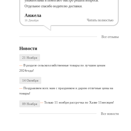
уважительны и помогают быстро решать вопросы.
Отдельное спасибо водителю доставки.
Анжела
Читать полностью
16 Декабря
Все отзывы
Новости
21 Ноября
В разделе сельскохозяйственные товары по лучшим ценам
2024года!
14 Октября
Поздравляем всех мам с праздником и дарим отличные цены на
товары!
Только 11 ноября рассрочка по Халве 11месяцев!
09 Ноября
Все новости