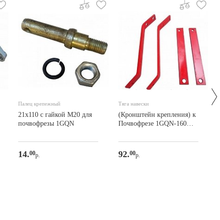
Палец крепежный
Тяга навески
21х110 с гайкой М20 для
(Кронштейн крепления) к
почвофрезы 1GQN
Почвофрезе 1GQN-160
красн./180М (компл. 4
шт.)
14.
92.
00
00
р.
р.