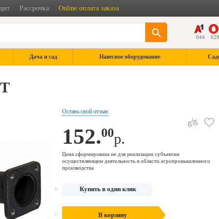
дит
Рассрочка
Online оплата заказа
044
02
Дача и сад
Навесное оборудование
Сад
5T
Оставь свой отзыв
152.
00
р.
Цена сформирована не для реализации субъектам
осуществляющим деятельность в области агропромышленного
производства
Купить в один клик
В корзину