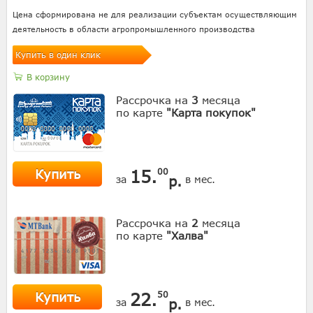
Цена сформирована не для реализации субъектам осуществляющим
деятельность в области агропромышленного производства
Купить в один клик
В корзину
Рассрочка на
3
месяца
по карте
"Карта покупок"
Купить
15.
00
р.
за
в мес.
Рассрочка на
2
месяца
по карте
"Халва"
Купить
22.
50
р.
за
в мес.