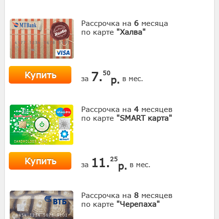
Рассрочка на
6
месяца
по карте
"Халва"
Купить
7.
50
р.
за
в мес.
Рассрочка на
4
месяцев
по карте
"SMART карта"
Купить
11.
25
р.
за
в мес.
Рассрочка на
8
месяцев
по карте
"Черепаха"