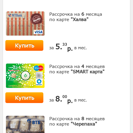
Рассрочка на
6
месяца
по карте
"Халва"
Купить
5.
33
р.
за
в мес.
Рассрочка на
4
месяцев
по карте
"SMART карта"
Купить
8.
00
р.
за
в мес.
Рассрочка на
8
месяцев
по карте
"Черепаха"