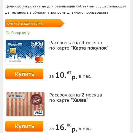
Цена сформирована не для реализации субъектам осуществляющим
деятельность в области агропромышленного производства
Купить в один клик
В корзину
Рассрочка на
3
месяца
по карте
"Карта покупок"
Купить
10.
67
р.
за
в мес.
Рассрочка на
2
месяца
по карте
"Халва"
Купить
16.
00
р.
за
в мес.