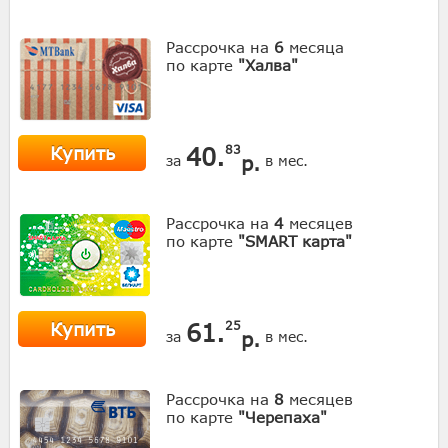
Рассрочка на
6
месяца
по карте
"Халва"
Купить
40.
83
р.
за
в мес.
Рассрочка на
4
месяцев
по карте
"SMART карта"
Купить
61.
25
р.
за
в мес.
Рассрочка на
8
месяцев
по карте
"Черепаха"