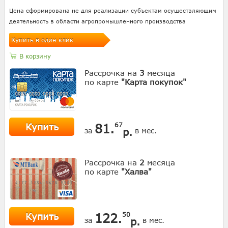
Цена сформирована не для реализации субъектам осуществляющим
деятельность в области агропромышленного производства
Купить в один клик
В корзину
Рассрочка на
3
месяца
по карте
"Карта покупок"
Купить
81.
67
р.
за
в мес.
Рассрочка на
2
месяца
по карте
"Халва"
Купить
122.
50
р.
за
в мес.