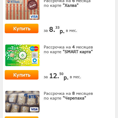
Рассрочка на
6
месяца
по карте
"Халва"
Купить
8.
33
р.
за
в мес.
Рассрочка на
4
месяцев
по карте
"SMART карта"
Купить
12.
50
р.
за
в мес.
Рассрочка на
8
месяцев
по карте
"Черепаха"