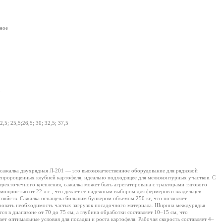
ное
4
2,5; 25,5;26,5; 30; 32,5; 37,5
сажалка двухрядная Л-201 — это высококачественное оборудование для рядковой
епророщенных клубней картофеля, идеально подходящее для мелкоконтурных участков. С
рехточечного крепления, сажалка может быть агрегатирована с тракторами тягового
6 мощностью от 22 л.с., что делает её надежным выбором для фермеров и владельцев
озяйств. Сажалка оснащена большим бункером объемом 250 кг, что позволяет
овать необходимость частых загрузок посадочного материала. Ширина междурядья
ся в диапазоне от 70 до 75 см, а глубина обработки составляет 10–15 см, что
ает оптимальные условия для посадки и роста картофеля. Рабочая скорость составляет 4–