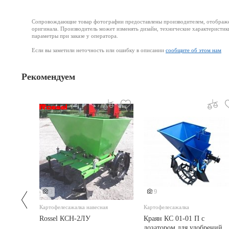
Сопровождающие товар фотографии предоставлены производителем, отображени
оригинала. Производитель может изменять дизайн, технические характеристик
параметры при заказе у оператора.
Если вы заметили неточность или ошибку в описании
сообщите об этом нам
Рекомендуем
3
9
Картофелесажалка навесная
Картофелесажалка
Rossel КСН-2ЛУ
Краян КС 01-01 П с
дозатором для удобрений