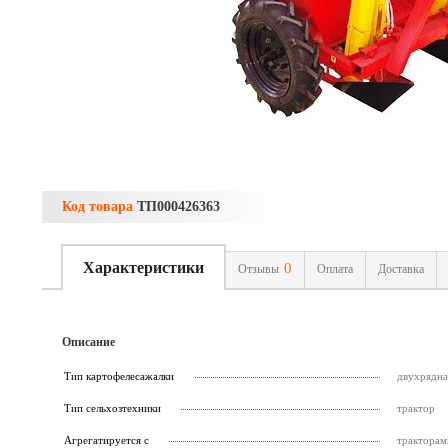
Код товара
ТП000426363
Характеристики
0
Отзывы
Оплата
Доставка
Описание
Тип картофелесажалки
двухрядна
Тип сельхозтехники
трактор
Агрегатируется с
тракторами