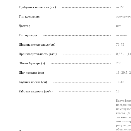
Требуемая мощность (л.с)
от 22
Тип крепления
трехточеч
Дозатор
нет
Тип привода
от колес
Ширина междурядья (см)
70-75
Производительность (га/ч)
0,57 - 1,1
Объем бункера (л)
250
Шаг посадки (см)
18; 20,5; 2
Глубина посева (см)
10-15
Рабочая скорость (км/ч)
10
Картофеле
посадки н
помощью т
класса 0,
частных х
минимизир
регулирует
обеспечив