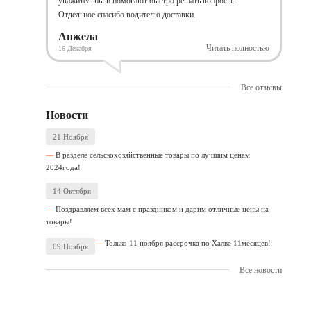
уважительны и помогают быстро решать вопросы.
Отдельное спасибо водителю доставки.
Анжела
Читать полностью
16 Декабря
Все отзывы
Новости
21 Ноября
В разделе сельскохозяйственные товары по лучшим ценам
2024года!
14 Октября
Поздравляем всех мам с праздником и дарим отличные цены на
товары!
Только 11 ноября рассрочка по Халве 11месяцев!
09 Ноября
Все новости