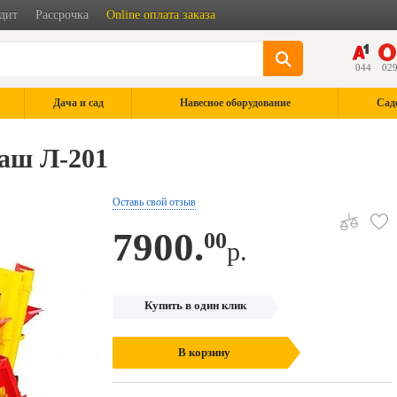
дит
Рассрочка
Online оплата заказа
044
02
Дача и сад
Навесное оборудование
Сад
аш Л-201
Оставь свой отзыв
7900.
00
р.
Купить в один клик
В корзину