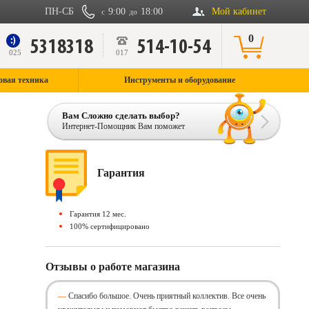
ПН-СБ
9:00
18:00
Мой кабинет
с
до
0
5318318
514-10-54
9
025
017
овая техника
Инструменты и оборудование
Вам Сложно сделать выбор?
Интернет-Помощник Вам поможет
Гарантия
Гарантия 12 мес.
100% сертифицировано
Отзывы о работе магазина
Спасибо большое. Очень приятный коллектив. Все очень