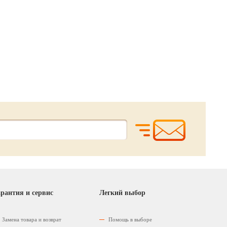
Сделано в
Беларуси
680.
3100.
3400.
00
00
р.
р.
80
р.
712.
рантия и сервис
Легкий выбор
Замена товара и возврат
Помощь в выборе