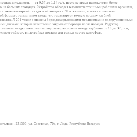
 производительность — от 0,57 до 1,14 га/ч, поэтому время используется более
о на больших площадях. Устройство обладает высококачественными рабочими органами,
епочно-элеваторный посадочный аппарат с 30 ложечками, а также сошниками
ой формы с тупым углом входа, что гарантирует точную посадку клубней.
сажалка Л-201 также оснащена бороздозакрывающими механизмами с подпружиненными
ими дисками, которые качественно закрывают борозды после посадки. Редуктор
 густоты посадки позволяет варьировать расстояние между клубнями от 18 до 37,5 см,
ечивает гибкость в настройках посадки для разных сортов картофеля.
ельмаш», 231300, ул. Советская, 70a, г. Лида, Республика Беларусь