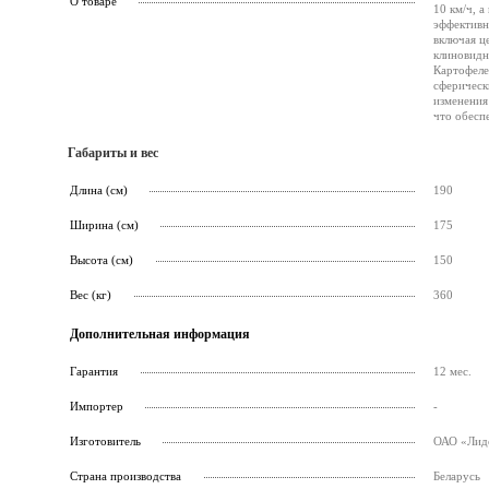
О товаре
10 км/ч, а
эффективн
включая ц
клиновидн
Картофеле
сферическ
изменения
что обесп
Габариты и вес
Длина (см)
190
Ширина (см)
175
Высота (см)
150
Вес (кг)
360
Дополнительная информация
Гарантия
12 мес.
Импортер
-
Изготовитель
ОАО «Лидс
Страна производства
Беларусь