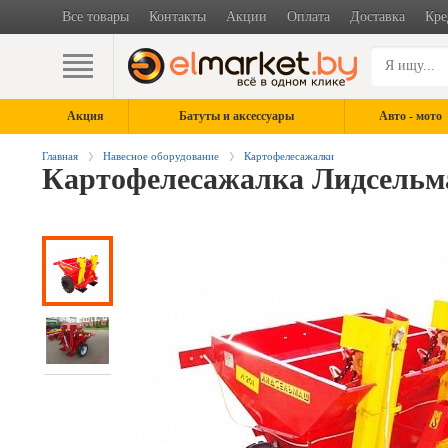
Все товары
Контакты
Акции
Оплата
Доставка
Кре
Акция
Батуты и аксессуары
Авто - мото
Главная
Навесное оборудование
Картофелесажалки
Картофелесажалка Лидсельм