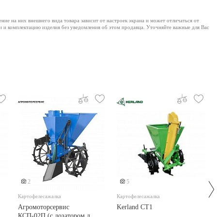
е на них внешнего вида товара зависит от настроек экрана и может отличаться от
и и комплектацию изделия без уведомления об этом продавца. Уточняйте важные для Вас
2
5
Картофелесажалка
Картофелесажалка
Агромоторсервис
Kerland СТ1
КСП-02П (с дозатором для