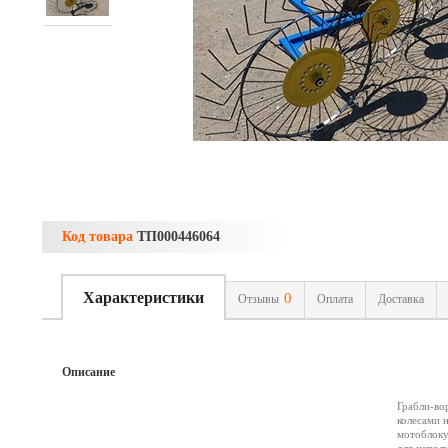
Код товара
ТП000446064
Характеристики
0
Отзывы
Оплата
Доставка
Описание
Грабли-во
колесами 
мотоблоку