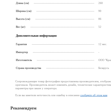
Длина (см)
260
Ширина (см)
90
Высота (см)
86
Вес (кг)
52
Дополнительная информация
Гарантия
12 мес.
Импортер
-
Изготовитель
ООО "Края
Страна производства
Беларусь
Сопровождающие товар фотографии предоставлены производителем, отображени
оригинала. Производитель может изменять дизайн, технические характеристик
параметры при заказе у оператора.
Если вы заметили неточность или ошибку в описании
сообщите об этом нам
Рекомендуем