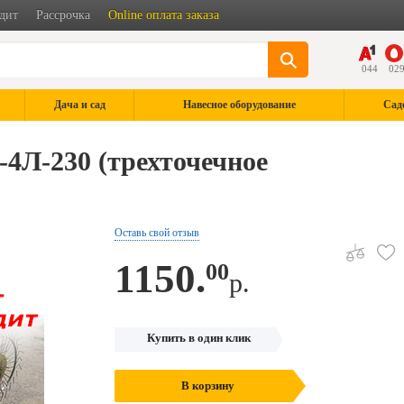
дит
Рассрочка
Online оплата заказа
044
02
Дача и сад
Навесное оборудование
Сад
4Л-230 (трехточечное
Оставь свой отзыв
1150.
00
р.
Купить в один клик
В корзину