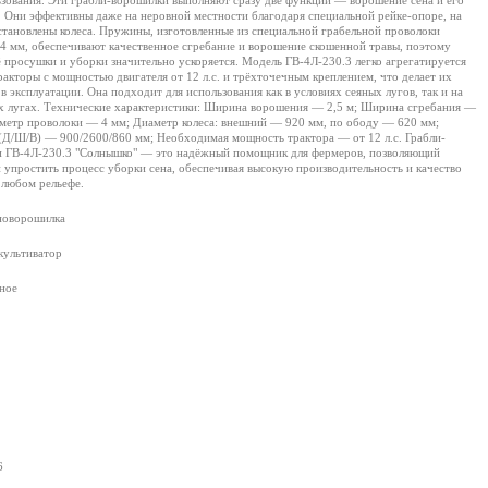
ьзования. Эти грабли-ворошилки выполняют сразу две функции — ворошение сена и его
. Они эффективны даже на неровной местности благодаря специальной рейке-опоре, на
становлены колеса. Пружины, изготовленные из специальной грабельной проволоки
4 мм, обеспечивают качественное сгребание и ворошение скошенной травы, поэтому
ё просушки и уборки значительно ускоряется. Модель ГВ-4Л-230.3 легко агрегатируется
ракторы с мощностью двигателя от 12 л.с. и трёхточечным креплением, что делает их
в эксплуатации. Она подходит для использования как в условиях сеяных лугов, так и на
 лугах. Технические характеристики: Ширина ворошения — 2,5 м; Ширина сгребания —
аметр проволоки — 4 мм; Диаметр колеса: внешний — 920 мм, по ободу — 620 мм;
(Д/Ш/В) — 900/2600/860 мм; Необходимая мощность трактора — от 12 л.с. Грабли-
 ГВ-4Л-230.3 "Солнышко" — это надёжный помощник для фермеров, позволяющий
и упростить процесс уборки сена, обеспечивая высокую производительность и качество
 любом рельефе.
новорошилка
культиватор
ное
6