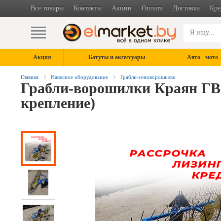
Все товары
Контакты
Акции
Оплата
Доставка
Кре
Акция
Батуты и аксессуары
Авто - мото
Главная
Навесное оборудование
Грабли-сеноворошилки
Грабли-ворошилки Краян ГВ-
крепление)