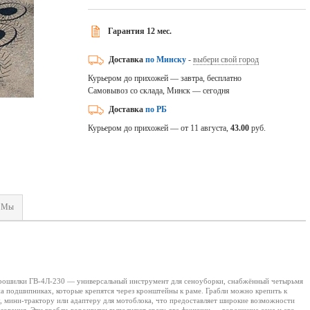
Гарантия 12 мес.
Доставка
по Минску
-
выбери свой город
Курьером до прихожей — завтра, бесплатно
Самовывоз со склада, Минск — сегодня
Доставка
по РБ
Курьером до прихожей — от 11 августа,
43.00
руб.
Мы
рошилки ГВ-4Л-230 — универсальный инструмент для сеноуборки, снабжённый четырьмя
на подшипниках, которые крепятся через кронштейны к раме. Грабли можно крепить к
, мини-трактору или адаптеру для мотоблока, что предоставляет широкие возможности