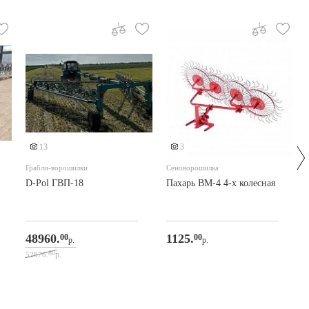
Еще 4 фото
13
3
Грабли-ворошилки
Сеноворошилка
D-Pol ГВП-18
Пахарь ВМ-4 4-х колесная
48960.
1125.
00
00
р.
р.
80
р.
52876.