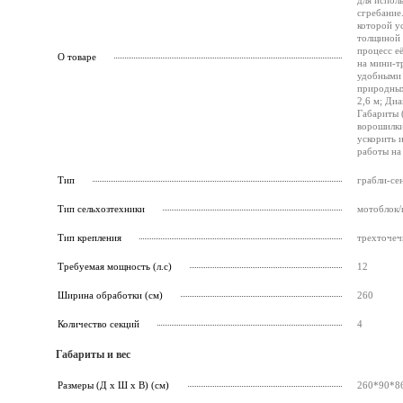
для испол
сгребание
которой у
толщиной 
процесс е
О товаре
на мини-т
удобными 
природных
2,6 м; Ди
Габариты 
ворошилки
ускорить 
работы на
Тип
грабли-се
Тип сельхозтехники
мотоблок/
Тип крепления
трехточеч
Требуемая мощность (л.с)
12
Ширина обработки (см)
260
Количество секций
4
Габариты и вес
Размеры (Д х Ш х В) (см)
260*90*8