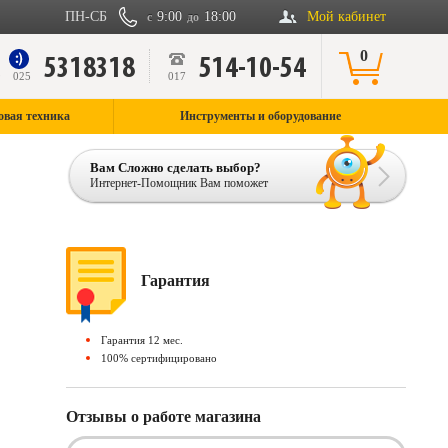
ПН-СБ
9:00
18:00
Мой кабинет
с
до
0
5318318
514-10-54
9
025
017
овая техника
Инструменты и оборудование
Вам Сложно сделать выбор?
Интернет-Помощник Вам поможет
Гарантия
Гарантия 12 мес.
100% сертифицировано
Отзывы о работе магазина