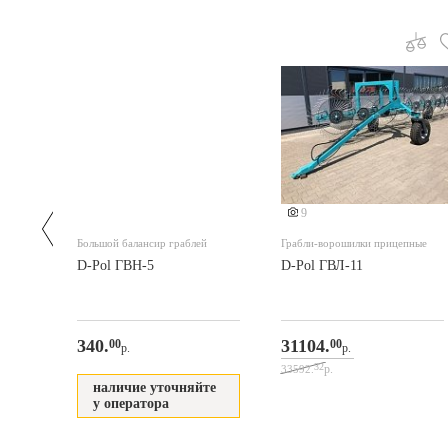
9
Большой балансир граблей
Грабли-ворошилки прицепные
есная
D-Pol ГВН-5
D-Pol ГВЛ-11
340.
31104.
00
00
р.
р.
32
р.
33592.
наличие уточняйте
у оператора