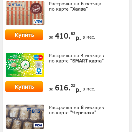
Рассрочка на
6
месяца
по карте
"Халва"
Купить
410.
83
р.
за
в мес.
Рассрочка на
4
месяцев
по карте
"SMART карта"
Купить
616.
25
р.
за
в мес.
Рассрочка на
8
месяцев
по карте
"Черепаха"