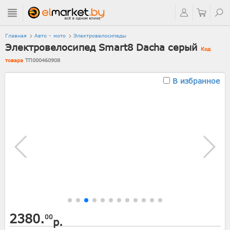
Главная
Авто - мото
Электровелосипеды
Электровелосипед Smart8 Dacha серый
Код
товара
ТП000460908
В избранное
2380.
00
р.