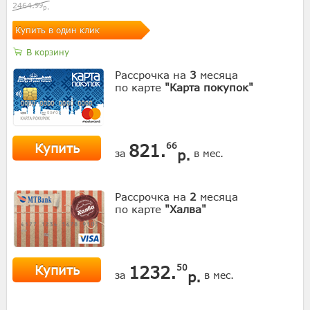
2464.
99
р.
Купить в один клик
В корзину
Рассрочка на
3
месяца
по карте
"Карта покупок"
Купить
821.
66
р.
за
в мес.
Рассрочка на
2
месяца
по карте
"Халва"
Купить
1232.
50
р.
за
в мес.