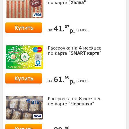
по карте
"Халва"
Купить
41.
07
р.
за
в мес.
Рассрочка на
4
месяцев
по карте
"SMART карта"
Купить
61.
60
р.
за
в мес.
Рассрочка на
8
месяцев
по карте
"Черепаха"
80