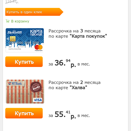
110.
81
р.
Купить в один клик
В корзину
Рассрочка на
3
месяца
по карте
"Карта покупок"
Купить
36.
94
р.
за
в мес.
Рассрочка на
2
месяца
по карте
"Халва"
Купить
55.
41
р.
за
в мес.