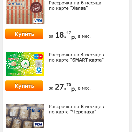
Рассрочка на
6
месяца
по карте
"Халва"
Купить
18.
47
р.
за
в мес.
Рассрочка на
4
месяцев
по карте
"SMART карта"
Купить
27.
70
р.
за
в мес.
Рассрочка на
8
месяцев
по карте
"Черепаха"