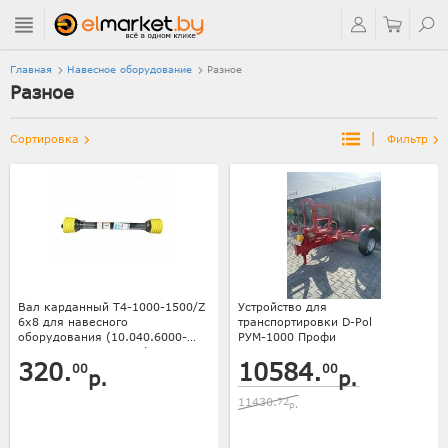
Главная
Навесное оборудование
Разное
Разное
|
Сортировка
Фильтр
Вал карданный T4-1000-1500/Z
Устройство для
6х8 для навесного
транспортировки D-Pol
оборудования (10.040.6000-
РУМ-1000 Профи
22.05, крест. 27x74,6) L-PO
320.
10584.
00
00
р.
р.
11430.
72
р.