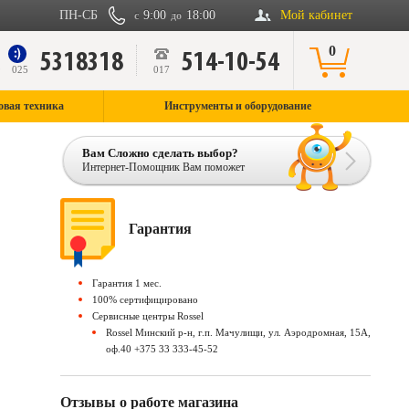
ПН-СБ
9:00
18:00
Мой кабинет
с
до
0
5318318
514-10-54
9
025
017
овая техника
Инструменты и оборудование
Вам Сложно сделать выбор?
Интернет-Помощник Вам поможет
Гарантия
Гарантия 1 мес.
100% сертифицировано
Сервисные центры Rossel
Rossel Минский р-н, г.п. Мачулищи, ул. Аэродромная, 15А,
оф.40 +375 33 333-45-52
Отзывы о работе магазина