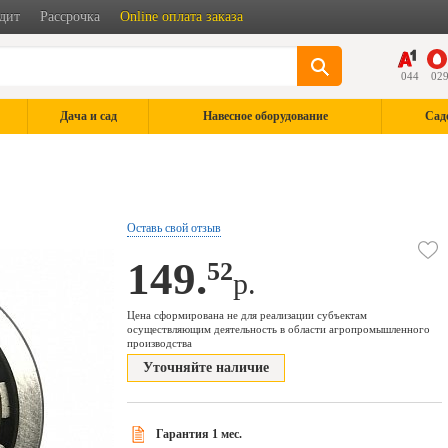
дит
Рассрочка
Online оплата заказа
044
02
Дача и сад
Навесное оборудование
Сад
Оставь свой отзыв
149.
52
р.
Цена сформирована не для реализации субъектам
осуществляющим деятельность в области агропромышленного
производства
Уточняйте наличие
Гарантия 1 мес.