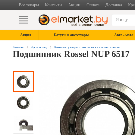
Все товары
Контакты
Акции
Оплата
Доставка
Кре
Акция
Батуты и аксессуары
Авто - мото
Главная
Дача и сад
Комплектующие и запчасти к сельхозтехнике
Подшипник Rossel NUP 6517