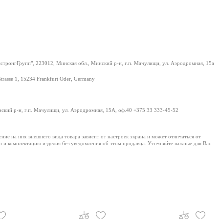
тронгГрупп", 223012, Минская обл., Минский р-н, г.п. Мачулищи, ул. Аэродромная, 15а
Strasse 1, 15234 Frankfurt Oder, Germany
нский р-н, г.п. Мачулищи, ул. Аэродромная, 15А, оф.40 +375 33 333-45-52
е на них внешнего вида товара зависит от настроек экрана и может отличаться от
и и комплектацию изделия без уведомления об этом продавца. Уточняйте важные для Вас