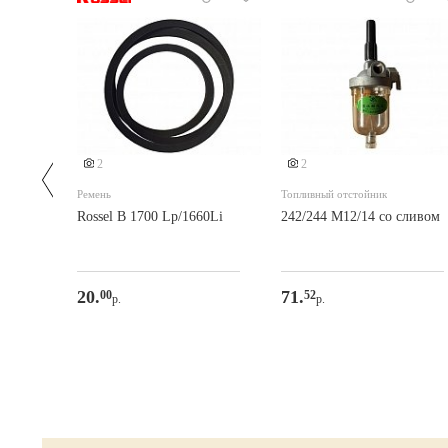
2
2
Ремень
Топливный отстойник
Rossel В 1700 Lp/1660Li
242/244 M12/14 со сливом
20.
71.
00
52
р.
р.