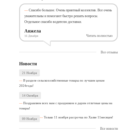
Спасибо большое. Очень приятный коллектив. Все очень
уважительны и помогают быстро решать вопросы.
Отдельное спасибо водителю доставки.
Анжела
Читать полностью
16 Декабря
Все отзывы
Новости
21 Ноября
В разделе сельскохозяйственные товары по лучшим ценам
2024года!
14 Октября
Поздравляем всех мам с праздником и дарим отличные цены на
товары!
Только 11 ноября рассрочка по Халве 11месяцев!
09 Ноября
Все новости