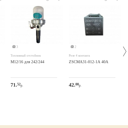
3
2
Топливный отстойник
Реле 4 контакта
М12/16 для 242/244
ZSCMA31-012-1A 40A
71.
42.
52
00
р.
р.