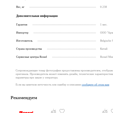
Вес, кг
0.238
Дополнительная информация
Гарантия
1 мес.
Импортер
ООО "Армс
Изготовитель
Belgische 
Страна производства
Китай
Cервисные центры Rossel
Rossel Ми
Сопровождающие товар фотографии предоставлены производителем, отображени
оригинала. Производитель может изменять дизайн, технические характеристик
параметры при заказе у оператора.
Если вы заметили неточность или ошибку в описании
сообщите об этом нам
Рекомендуем