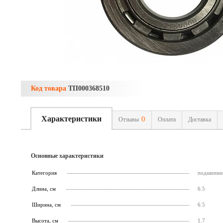
Код товара
ТП000368510
Характеристики
0
Отзывы
Оплата
Доставка
Основные характеристики
Категория
подшипни
Длина, см
6.5
Ширина, см
6.5
Высота, см
1.7