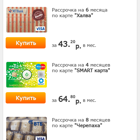
Рассрочка на
6
месяца
по карте
"Халва"
Купить
43.
20
р.
за
в мес.
Рассрочка на
4
месяцев
по карте
"SMART карта"
Купить
64.
80
р.
за
в мес.
Рассрочка на
8
месяцев
по карте
"Черепаха"