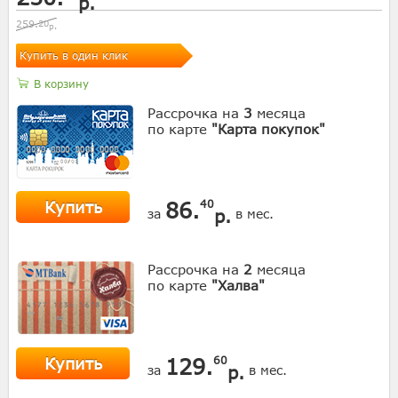
р.
259.
20
р.
Купить в один клик
В корзину
Рассрочка на
3
месяца
по карте
"Карта покупок"
Купить
86.
40
р.
за
в мес.
Рассрочка на
2
месяца
по карте
"Халва"
Купить
129.
60
р.
за
в мес.