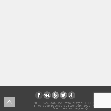
2013-2026 ООО «АрмстронгГрупп» УНП 691831571
В Торговом реестре с 16 декабря 2019г № 468454
Все права защищены ©