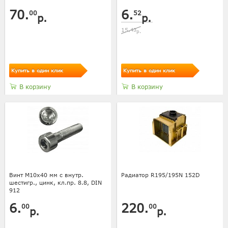
70.
6.
00
52
р.
р.
15.
43
р.
Купить в один клик
Купить в один клик
В корзину
В корзину
Винт М10х40 мм с внутр.
Радиатор R195/195N 152D
шестигр., цинк, кл.пр. 8.8, DIN
912
6.
220.
00
00
р.
р.