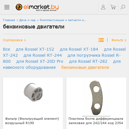
Главная
Дача и сад
Комплектующие и запчасти к
сельхозтехнике
бензиновые двигатели
бензиновые двигатели
|
Сортировка
Фильтр
Все
для Rossel XT-152
для Rossel XT-184
для Rossel
XT-242
для Rossel RT-244
для погрузчика Rossel R-
800
для Rossel XT-20D Pro
для Rossel RT-282
для
навесного оборудования
бензиновые двигатели
Фильтр (Фильтрующий элемент)
Пластина болта дифференциала
воздушный R190
замковая для 242/244 код 2354