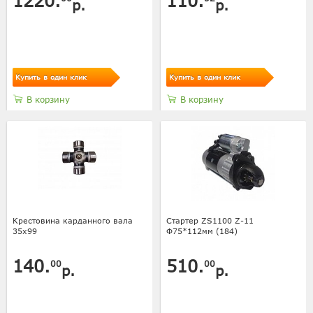
1220.
110.
р.
р.
Купить в один клик
Купить в один клик
В корзину
В корзину
Крестовина карданного вала
Стартер ZS1100 Z-11
35х99
Ф75*112мм (184)
140.
510.
00
00
р.
р.