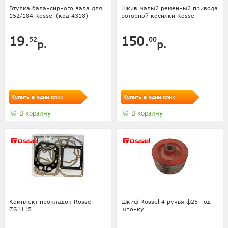
Втулка балансирного вала для
Шкив малый ременный привода
152/184 Rossel (код 4318)
роторной косилки Rossel
19.
150.
52
00
р.
р.
Купить в один клик
Купить в один клик
В корзину
В корзину
Комплект прокладок Rossel
Шкиф Rossel 4 ручья ф25 под
ZS1115
шпонку