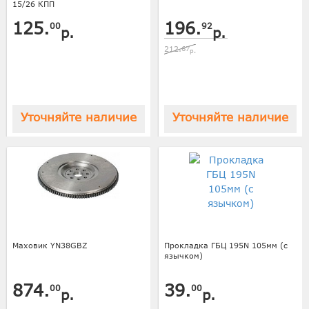
15/26 КПП
125.
196.
00
92
р.
р.
212.
67
р.
Уточняйте наличие
Уточняйте наличие
Маховик YN38GBZ
Прокладка ГБЦ 195N 105мм (с
язычком)
874.
39.
00
00
р.
р.