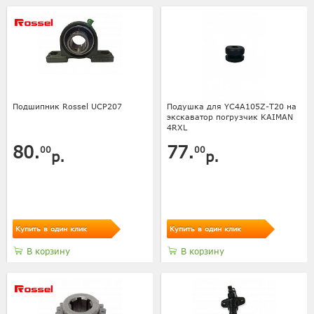
Подшипник Rossel UCP207
Подушка для YC4A105Z-T20 на
экскаватор погрузчик KAIMAN
4RXL
80.
77.
00
00
р.
р.
Купить в один клик
Купить в один клик
В корзину
В корзину