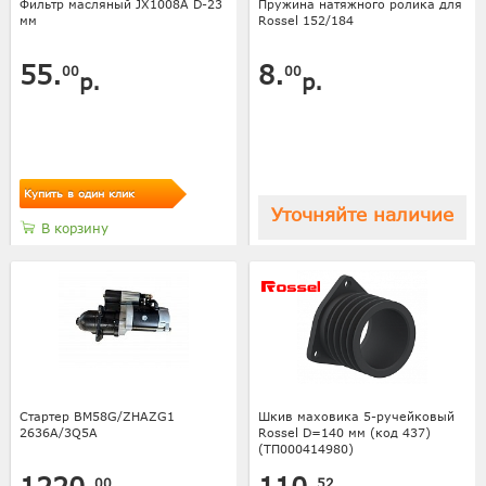
Фильтр масляный JX1008A D-23
Пружина натяжного ролика для
мм
Rossel 152/184
55.
8.
00
00
р.
р.
Купить в один клик
Уточняйте наличие
В корзину
Стартер BM58G/ZHAZG1
Шкив маховика 5-ручейковый
2636A/3Q5A
Rossel D=140 мм (код 437)
(ТП000414980)
00
52