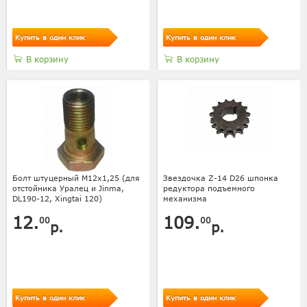
Купить в один клик
Купить в один клик
В корзину
В корзину
Болт штуцерный М12х1,25 (для
Звездочка Z-14 D26 шпонка
отстойника Уралец и Jinma,
редуктора подъемного
DL190-12, Xingtai 120)
механизма
12.
109.
00
00
р.
р.
Купить в один клик
Купить в один клик