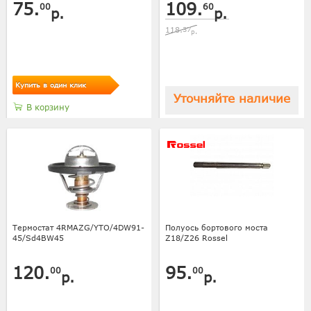
75.
109.
00
60
р.
р.
118.
37
р.
Купить в один клик
Уточняйте наличие
В корзину
Термостат 4RMAZG/YTO/4DW91-
Полуось бортового моста
45/Sd4BW45
Z18/Z26 Rossel
120.
95.
00
00
р.
р.