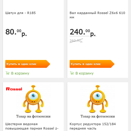
Шатун для - R185
Вал карданный Rossel Z6x6 610
мм
80.
240.
00
00
р.
р.
260.
00
р.
Купить в один клик
Купить в один клик
В корзину
В корзину
Шестерня ведомая
Корпус редуктора 152/184
повышающая парная Rossel z-
передняя часть