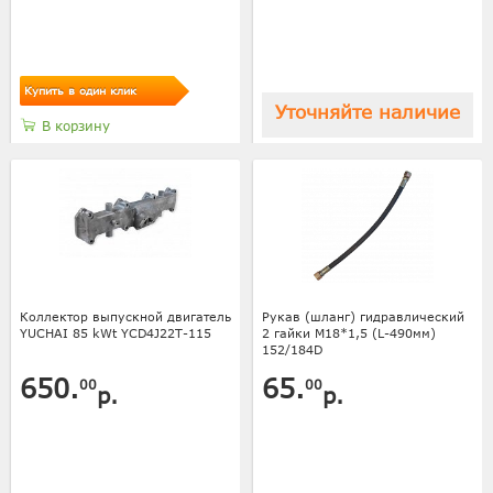
Купить в один клик
Уточняйте наличие
В корзину
Коллектор выпускной двигатель
Рукав (шланг) гидравлический
YUCHAI 85 kWt YCD4J22T-115
2 гайки M18*1,5 (L-490мм)
152/184D
650.
65.
00
00
р.
р.