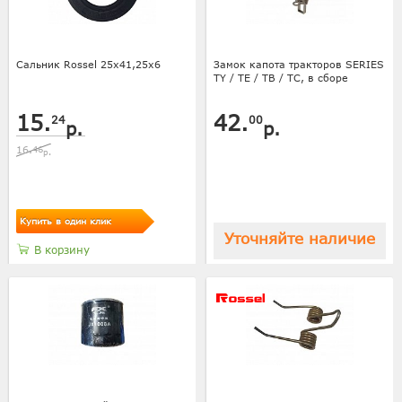
Сальник Rossel 25х41,25х6
Замок капота тракторов SERIES
TY / TE / TB / TC, в сборе
15.
42.
24
00
р.
р.
16.
46
р.
Купить в один клик
Уточняйте наличие
В корзину