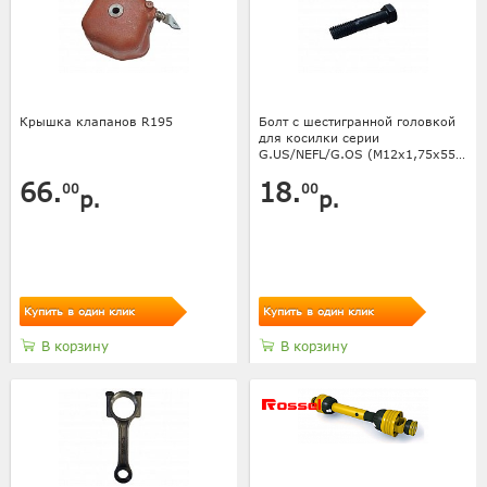
Крышка клапанов R195
Болт с шестигранной головкой
для косилки серии
G.US/NEFL/G.OS (М12х1,75х55
мм, шестигр., , кл.пр. 10
66.
18.
00
00
р.
р.
Купить в один клик
Купить в один клик
В корзину
В корзину