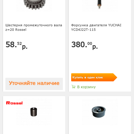
Шестерня промежуточного вала
Форсунка двигателя YUCHAI
z=20 Rossel
YCD4J22T-115
58.
380.
52
00
р.
р.
Купить в один клик
Уточняйте наличие
В корзину