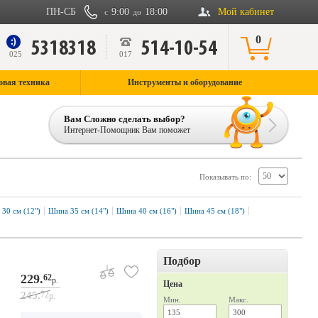
ПН-СБ
9:00
18:00
Мой кабинет
с
до
0
5318318
514-10-54
9
025
017
овая техника
Инструменты и оборудование
Вам Сложно сделать выбор?
Интернет-Помощник Вам поможет
Показывать по:
30 см (12")
Шина 35 см (14")
Шина 40 см (16")
Шина 45 см (18")
Подбор
229.
62
р.
Цена
245.
72
р.
Мин.
Макс.