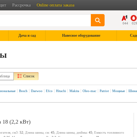
дит
Рассрочка
Online оплата заказа
044
02
Дача и сад
Навесное оборудование
Сад
лы
аблица
Список
иональные
Bosch
Daewoo
Efco
Hitachi
Makita
Oleo-mac
Patriot
Мощные
Шина 
18 (2,2 кВт)
игателя, см3:
52
; Длина шины, см:
45
; Длина шины, дюймы:
45
; Емкость топливного