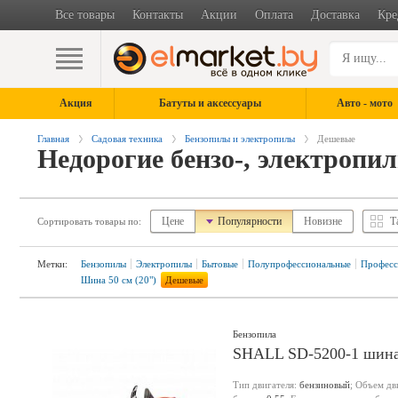
Все товары
Контакты
Акции
Оплата
Доставка
Кре
Акция
Батуты и аксессуары
Авто - мото
Главная
Садовая техника
Бензопилы и электропилы
Дешевые
Недорогие бензо-, электропи
Цене
Популярности
Новизне
Т
Сортировать товары по:
Метки:
Бензопилы
Электропилы
Бытовые
Полупрофессиональные
Професс
Шина 50 см (20")
Дешевые
Бензопила
SHALL SD-5200-1 шина 
Тип двигателя:
бензиновый
; Объем дв