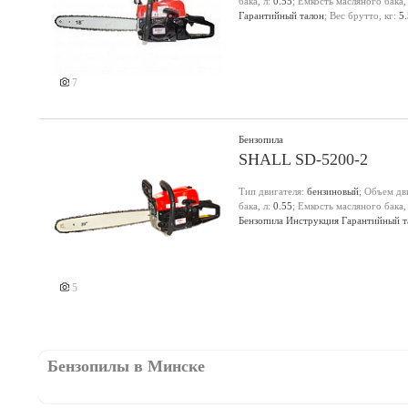
бака, л:
0.55
; Емкость масляного бака,
Гарантийный талон
; Вес брутто, кг:
5.
7
Бензопила
SHALL SD-5200-2
Тип двигателя:
бензиновый
; Объем дв
бака, л:
0.55
; Емкость масляного бака,
Бензопила Инструкция Гарантийный т
5
Бензопилы в Минске