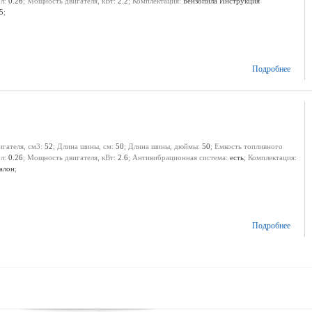
 л:
0.26
; Мощность двигателя, кВт:
2.2
; Комплектация:
Бензопила Инструкция
5
;
Подробнее
игателя, см3:
52
; Длина шины, см:
50
; Длина шины, дюймы:
50
; Емкость топливного
 л:
0.26
; Мощность двигателя, кВт:
2.6
; Антивибрационная система:
есть
; Комплектация:
алон
;
Подробнее