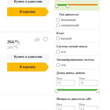
Купить в один клик
В корзину
Тип двигателя
бензиновый
электрический
Класс
бытовой
264.
02
р.
Система легкий запуск
285.
14
р.
есть
Купить в один клик
Антивибрационная система
есть
В корзину
Длина шины, дюймы
Мин.
Макс.
Мощность двигателя, кВт
Мин.
Макс.