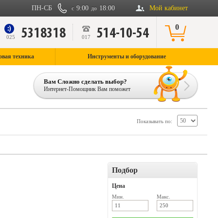
ПН-СБ
9:00
18:00
Мой кабинет
с
до
0
5318318
514-10-54
9
025
017
овая техника
Инструменты и оборудование
Вам Сложно сделать выбор?
Интернет-Помощник Вам поможет
Показывать по:
Подбор
Цена
Мин.
Макс.