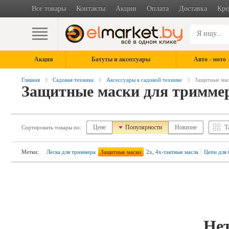
Все товары
Контакты
Акции
Оплата
Доставка
Кре
Акция
Батуты и аксессуары
Авто - мото
Главная
Садовая техника
Аксессуары к садовой технике
Защитные ма
Защитные маски для тримме
Цене
Популярности
Новизне
Т
Сортировать товары по:
Метки:
Леска для триммера
Защитные маски
2х, 4х-тактные масла
Цепи для 
Нет