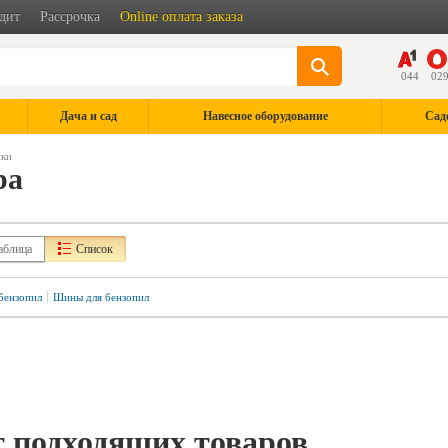
дит
Рассрочка
Online оплата заказа
044
02
Дача и сад
Навесное оборудование
Сад
ски
ра
аблица
Список
бензопил
Шины для бензопил
 подходящих товаров