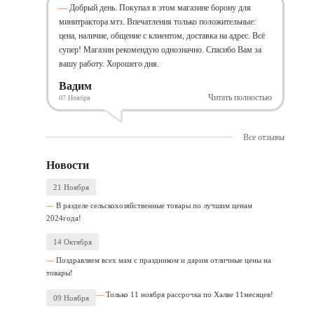
Добрый день. Покупал в этом магазине борону для
минитрактора мтз. Впечатления только положительные:
цена, наличие, общение с клиентом, доставка на адрес. Всё
супер! Магазин рекомендую однозначно. Спасибо Вам за
вашу работу. Хорошего дня.
Вадим
Читать полностью
07 Ноября
Все отзывы
Новости
21 Ноября
В разделе сельскохозяйственные товары по лучшим ценам
2024года!
14 Октября
Поздравляем всех мам с праздником и дарим отличные цены на
товары!
Только 11 ноября рассрочка по Халве 11месяцев!
09 Ноября