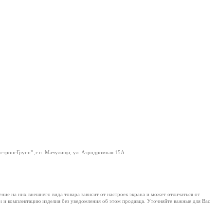
тронгГрупп" ,г.п. Мачулищи, ул. Аэродромная 15А
е на них внешнего вида товара зависит от настроек экрана и может отличаться от
и и комплектацию изделия без уведомления об этом продавца. Уточняйте важные для Вас