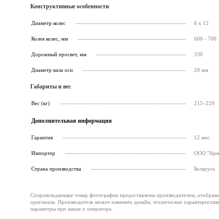
Конструктивные особенности
Диаметр колес
6 x 12
Колея колес, мм
600 - 700
Дорожный просвет, мм
330
Диаметр вала оси
20 мм
Габариты и вес
Вес (кг)
215–220
Дополнительная информация
Гарантия
12 мес.
Импортер
ООО "Армс
Страна производства
Беларусь
Сопровождающие товар фотографии предоставлены производителем, отображени
оригинала. Производитель может изменять дизайн, технические характеристик
параметры при заказе у оператора.