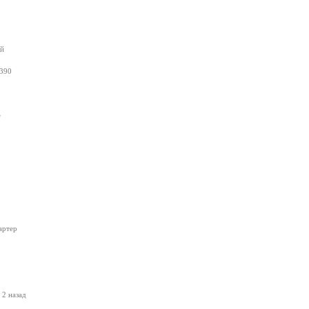
ый
390
е
артер
 2 назад