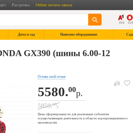
дит
Рассрочка
Online оплата заказа
044
02
Дача и сад
Навесное оборудование
Сад
ONDA GX390 (шины 6.00-12
Оставь свой отзыв
5580.
00
р.
5859.
99
р.
Цена сформирована не для реализации субъектам
осуществляющим деятельность в области агропромышленного
производства