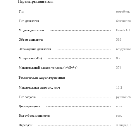
Параметры двигателя
Тип
мотоблок
Тип двигателя
бензинов
Модель двигателя
Honda GX
Объем двигателя
389
Охлаждение двигателя
воздушно
Мощность (кВт)
8.7
Максимальный расход топлива ( г/кВт*ч)
374
Технические характеристики
Максимальная скорость, км/ч
13,2
Тип запуска
ручной ст
Дифференциал
есть
Вал отбора мощности
есть
Передачи
4 вперед +