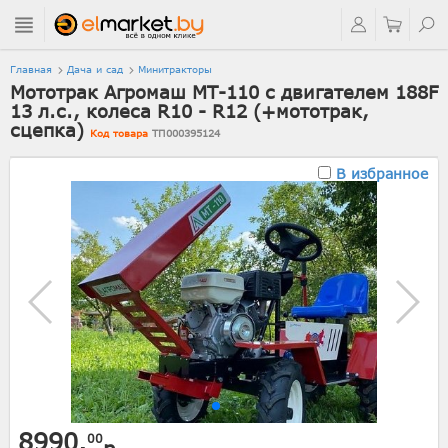
Главная
Дача и сад
Минитракторы
Мототрак Агромаш МТ-110 с двигателем 188F
13 л.с., колеса R10 - R12 (+мототрак,
сцепка)
Код товара
ТП000395124
В избранное
8990.
00
р.