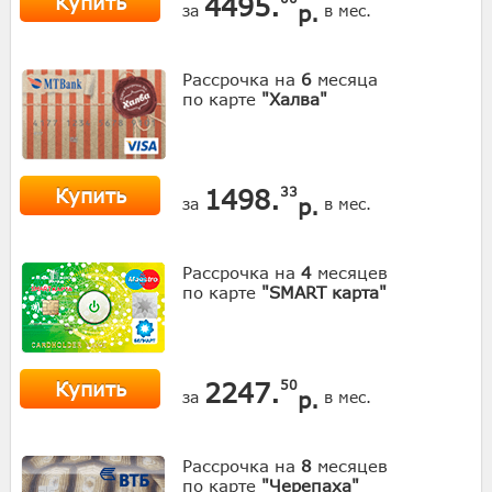
Купить
4495.
р.
за
в мес.
Рассрочка на
6
месяца
по карте
"Халва"
Купить
1498.
33
р.
за
в мес.
Рассрочка на
4
месяцев
по карте
"SMART карта"
Купить
2247.
50
р.
за
в мес.
Рассрочка на
8
месяцев
по карте
"Черепаха"