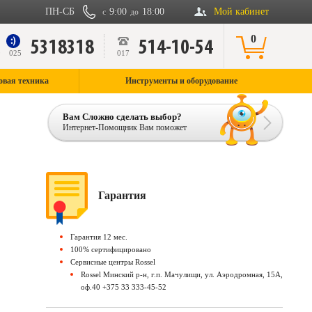
ПН-СБ
9:00
18:00
Мой кабинет
с
до
0
5318318
514-10-54
9
025
017
овая техника
Инструменты и оборудование
Вам Сложно сделать выбор?
Интернет-Помощник Вам поможет
Гарантия
Гарантия 12 мес.
100% сертифицировано
Сервисные центры Rossel
Rossel Минский р-н, г.п. Мачулищи, ул. Аэродромная, 15А,
оф.40 +375 33 333-45-52