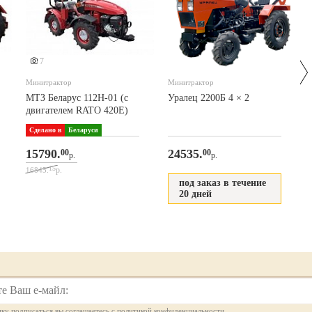
7
Минитрактор
Минитрактор
МТЗ Беларус 112Н-01 (с
Уралец 2200Б 4 × 2
двигателем RATO 420Е)
Сделано в
Беларуси
15790.
24535.
00
00
р.
р.
15
р.
16845.
под заказ в течение
20 дней
ку подписаться вы соглашаетесь с политикой конфиденциальности