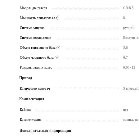
Модель двигателя
GR-8.5
Мощность двигателя (л.с)
8
Система запуска
ручной
Система охлаждения
Воздушно
Объем топливного бака (л)
3.6
Объем масляного бака (л)
0.7
Размеры задних колес
6.00×12
Привод
Количество передач
3 вперед/1
Комплектация
Кабина
нет
Комплектация
сцепка, п
Дополнительная информация