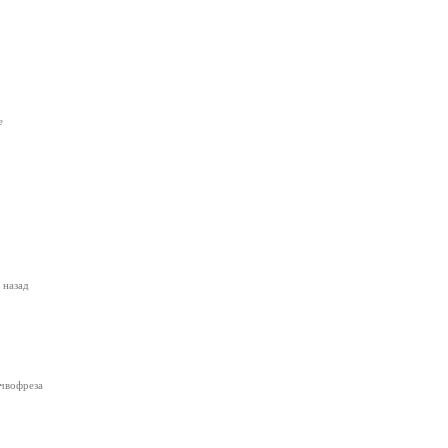
е
 назад
очвофреза