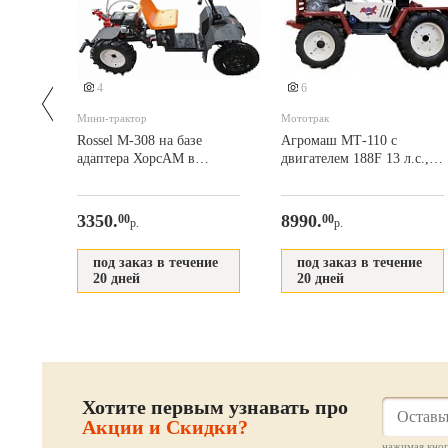
4
6
Мини-трактор
Мототрак
Rossel M-308 на базе
Агромаш МТ-110 с
адаптера ХорсАМ в
двигателем 188F 13 л.с.,
комплекте с подъёмным
колеса R10 - R12
механизмом и
(+мототрак, сцепка)
почвофрезой
3350.
8990.
00
00
р.
р.
ние
под заказ в течение
под заказ в течение
20 дней
20 дней
Хотите первым узнавать про
Акции и Скидки?
нажимая кноп