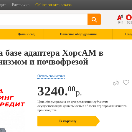
дит
Рассрочка
Online оплата заказа
044
02
Дача и сад
Навесное оборудование
Сад
а базе адаптера ХорсАМ в
низмом и почвофрезой
Оставь свой отзыв
3240.
00
р.
Цена сформирована не для реализации субъектам
осуществляющим деятельность в области агропромышленного
производства
В корзину