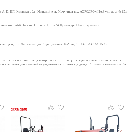
 А. В. ИП, Минская обл., Минский р-н, Мачулищи гп., АЭРОДРОМНАЯ ул., дом № 15а,
Логистик ГмбХ, Белгиш Стрэйсс 1, 15234 Франкгурт Одер, Германия
нский р-н, г.п. Мачулищи, ул. Аэродромная, 15А, оф.40 +375 33 333-45-52
е на них внешнего вида товара зависит от настроек экрана и может отличаться от
и и комплектацию изделия без уведомления об этом продавца. Уточняйте важные для Вас