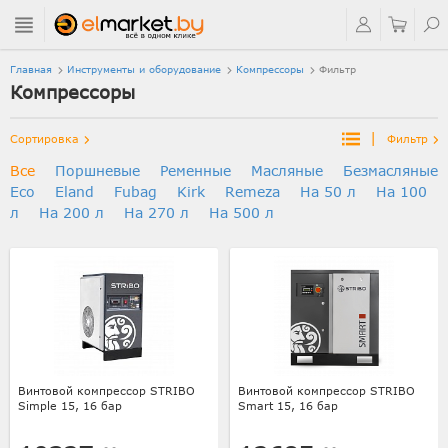
Главная
Инструменты и оборудование
Компрессоры
Фильтр
Компрессоры
|
Сортировка
Фильтр
Все
Поршневые
Ременные
Масляные
Безмасляные
Eco
Eland
Fubag
Kirk
Remeza
На 50 л
На 100
л
На 200 л
На 270 л
На 500 л
Винтовой компрессор STRIBO
Винтовой компрессор STRIBO
Simple 15, 16 бар
Smart 15, 16 бар