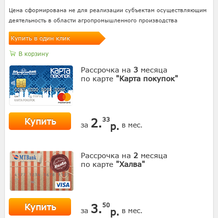
Цена сформирована не для реализации субъектам осуществляющим
деятельность в области агропромышленного производства
Купить в один клик
В корзину
Рассрочка на
3
месяца
по карте
"Карта покупок"
Купить
2.
33
р.
за
в мес.
Рассрочка на
2
месяца
по карте
"Халва"
Купить
3.
50
р.
за
в мес.