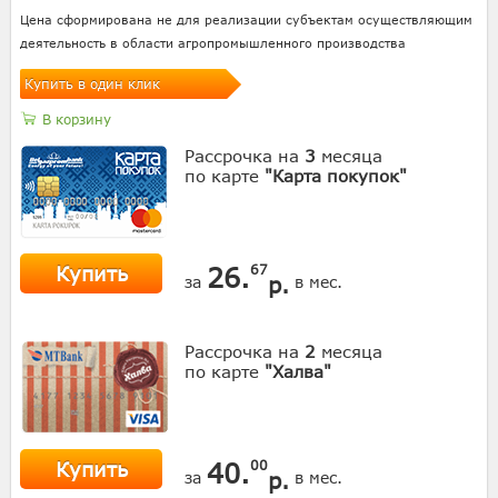
Цена сформирована не для реализации субъектам осуществляющим
деятельность в области агропромышленного производства
Купить в один клик
В корзину
Рассрочка на
3
месяца
по карте
"Карта покупок"
Купить
26.
67
р.
за
в мес.
Рассрочка на
2
месяца
по карте
"Халва"
Купить
40.
00
р.
за
в мес.