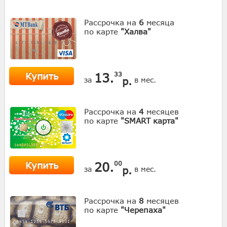
Рассрочка на
6
месяца
по карте
"Халва"
Купить
13.
33
р.
за
в мес.
Рассрочка на
4
месяцев
по карте
"SMART карта"
Купить
20.
00
р.
за
в мес.
Рассрочка на
8
месяцев
по карте
"Черепаха"