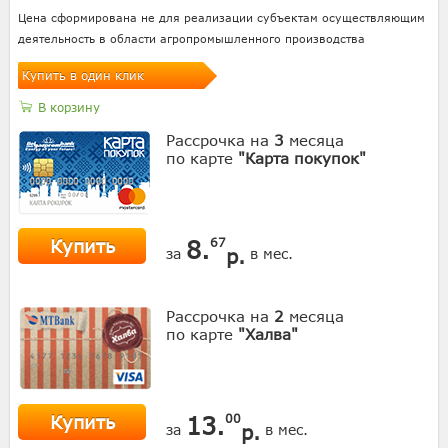
Цена сформирована не для реализации субъектам осуществляющим
деятельность в области агропромышленного производства
Купить в один клик
В корзину
Рассрочка на
3
месяца
по карте
"Карта покупок"
Купить
8.
67
р.
за
в мес.
Рассрочка на
2
месяца
по карте
"Халва"
Купить
13.
00
р.
за
в мес.