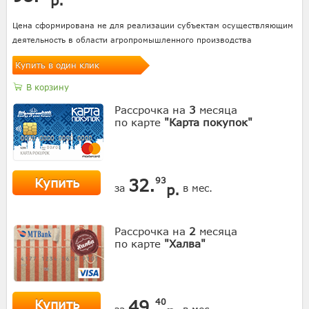
Цена сформирована не для реализации субъектам осуществляющим
деятельность в области агропромышленного производства
Купить в один клик
В корзину
Рассрочка на
3
месяца
по карте
"Карта покупок"
Купить
32.
93
р.
за
в мес.
Рассрочка на
2
месяца
по карте
"Халва"
Купить
49.
40