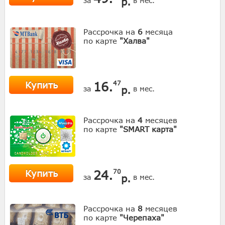
р.
за
в мес.
Рассрочка на
6
месяца
по карте
"Халва"
Купить
16.
47
р.
за
в мес.
Рассрочка на
4
месяцев
по карте
"SMART карта"
Купить
24.
70
р.
за
в мес.
Рассрочка на
8
месяцев
по карте
"Черепаха"