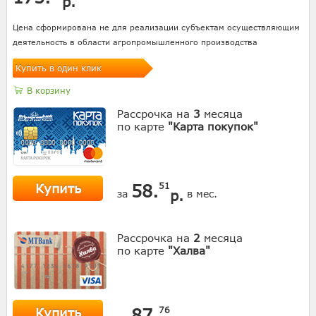
р.
Цена сформирована не для реализации субъектам осуществляющим
деятельность в области агропромышленного производства
Купить в один клик
В корзину
Рассрочка на
3
месяца
по карте
"Карта покупок"
Купить
58.
51
р.
за
в мес.
Рассрочка на
2
месяца
по карте
"Халва"
Купить
87.
76