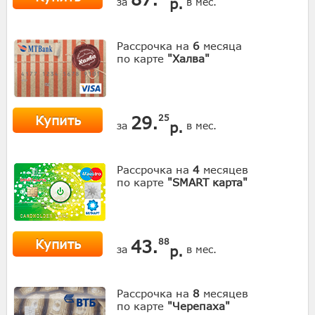
р.
за
в мес.
Рассрочка на
6
месяца
по карте
"Халва"
Купить
29.
25
р.
за
в мес.
Рассрочка на
4
месяцев
по карте
"SMART карта"
Купить
43.
88
р.
за
в мес.
Рассрочка на
8
месяцев
по карте
"Черепаха"