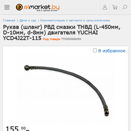
Главная
Дача и сад
Комплектующие и запчасти к сельхозтехнике
Рукав (шланг) РВД смазки ТНВД (L-450мм,
D-10мм, d-8мм) двигателя YUCHAI
YCD4J22T-115
Код товара
ТП000468494
В избранное
155.
00
р.