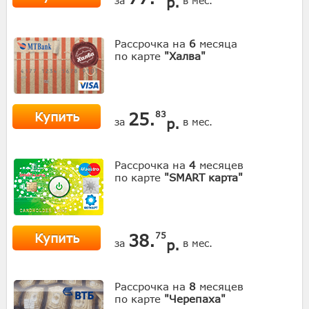
р.
за
в мес.
Рассрочка на
6
месяца
по карте
"Халва"
Купить
25.
83
р.
за
в мес.
Рассрочка на
4
месяцев
по карте
"SMART карта"
Купить
38.
75
р.
за
в мес.
Рассрочка на
8
месяцев
по карте
"Черепаха"