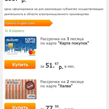
Цена сформирована не для реализации субъектам осуществляющим
деятельность в области агропромышленного производства
Купить в один клик
В корзину
Рассрочка на
3
месяца
по карте
"Карта покупок"
Купить
51.
67
р.
за
в мес.
Рассрочка на
2
месяца
по карте
"Халва"
Купить
77.
50