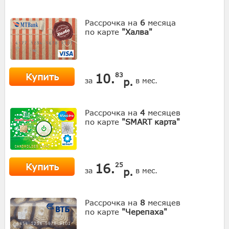
Рассрочка на
6
месяца
по карте
"Халва"
Купить
10.
83
р.
за
в мес.
Рассрочка на
4
месяцев
по карте
"SMART карта"
Купить
16.
25
р.
за
в мес.
Рассрочка на
8
месяцев
по карте
"Черепаха"