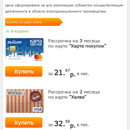
Цена сформирована не для реализации субъектам осуществляющим
деятельность в области агропромышленного производства
Купить в один клик
В корзину
Рассрочка на
3
месяца
по карте
"Карта покупок"
Купить
21.
67
р.
за
в мес.
Рассрочка на
2
месяца
по карте
"Халва"
Купить
32.
50
р.
за
в мес.