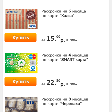
Рассрочка на
6
месяца
по карте
"Халва"
Купить
15.
00
р.
за
в мес.
Рассрочка на
4
месяцев
по карте
"SMART карта"
Купить
22.
50
р.
за
в мес.
Рассрочка на
8
месяцев
по карте
"Черепаха"