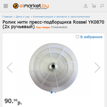
Главная
Дача и сад
Комплектующие и запчасти к сельхозтехнике
Ролик нити пресс-подборщика Rossel YK0870
(2х ручьевый)
Код товара
ТП000460830
В избранное
90.
00
р.