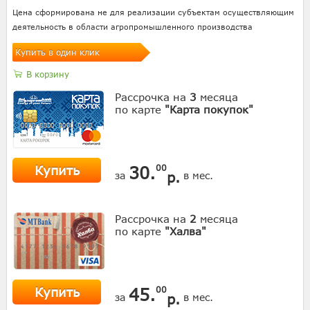
Цена сформирована не для реализации субъектам осуществляющим
деятельность в области агропромышленного производства
Купить в один клик
В корзину
Рассрочка на
3
месяца
по карте
"Карта покупок"
Купить
30.
00
р.
за
в мес.
Рассрочка на
2
месяца
по карте
"Халва"
Купить
45.
00
р.
за
в мес.