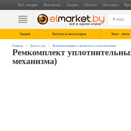
Все товары
Контакты
Акции
Оплата
Доставка
Кре
Акция
Батуты и аксессуары
Авто - мото
Главная
Дача и сад
Комплектующие и запчасти к сельхозтехнике
Ремкомплект уплотнительных
механизма)