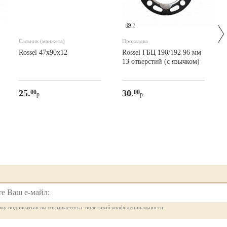
2
Сальник (манжета)
Прокладка
Rossel 47х90х12
Rossel ГБЦ 190/192 96 мм
13 отверстий (с язычком)
25.
30.
00
00
р.
р.
ку подписаться вы соглашаетесь с политикой конфиденциальности