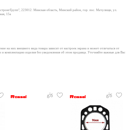
тронгГрупп", 223012. Минская область, Минский район, гор. пос. Мачулищи, ул.
ая, 15а
е на них внешнего вида товара зависит от настроек экрана и может отличаться от
и и комплектацию изделия без уведомления об этом продавца. Уточняйте важные для Вас