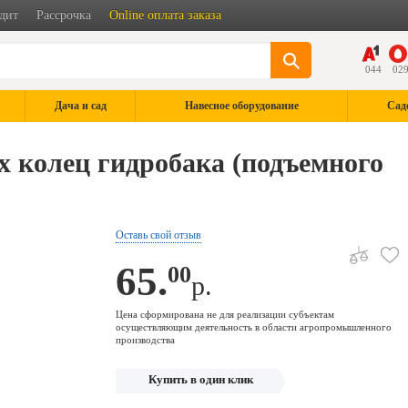
дит
Рассрочка
Online оплата заказа
044
02
Дача и сад
Навесное оборудование
Сад
 колец гидробака (подъемного
Оставь свой отзыв
65.
00
р.
Цена сформирована не для реализации субъектам
осуществляющим деятельность в области агропромышленного
производства
Купить в один клик