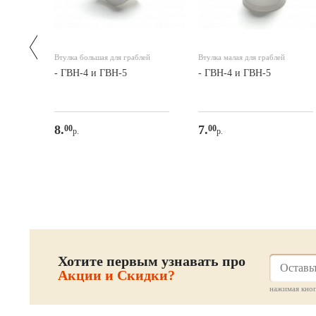
T10029
Втулка большая для граблей
Втулка малая для граблей
я
- ГВН-4 и ГВН-5
- ГВН-4 и ГВН-5
8.
7.
00
00
р.
р.
те
Хотите первым узнавать про
Акции и Скидки?
нажимая кноп