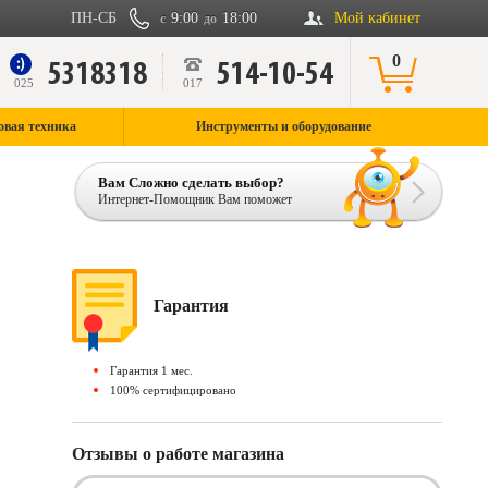
ПН-СБ
9:00
18:00
Мой кабинет
с
до
0
5318318
514-10-54
9
025
017
овая техника
Инструменты и оборудование
Вам Сложно сделать выбор?
Интернет-Помощник Вам поможет
Гарантия
Гарантия 1 мес.
100% сертифицировано
Отзывы о работе магазина