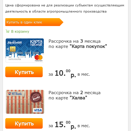
Цена сформирована не для реализации субъектам осуществляющим
деятельность в области агропромышленного производства
Купить в один клик
В корзину
Рассрочка на
3
месяца
по карте
"Карта покупок"
Купить
10.
00
р.
за
в мес.
Рассрочка на
2
месяца
по карте
"Халва"
Купить
15.
00
р.
за
в мес.