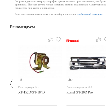
Сопровождающие товар фотографии предоставлены производителем, отображени
оригинала. Производитель может изменять дизайн, технические характеристик
параметры при заказе у оператора.
Если вы заметили неточность или ошибку в описании
сообщите об этом нам
Рекомендуем
3
2
Реле стартера 12v
Решетка передняя БЕЗ
поворотников для
3см
XT-152D/XT-184D
Rossel XT-20D Pro