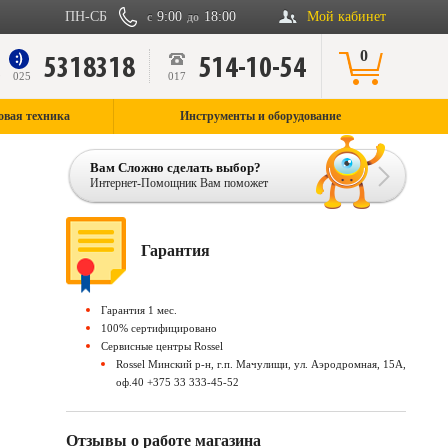
ПН-СБ
9:00
18:00
Мой кабинет
с
до
0
5318318
514-10-54
9
025
017
овая техника
Инструменты и оборудование
Вам Сложно сделать выбор?
Интернет-Помощник Вам поможет
Гарантия
Гарантия 1 мес.
100% сертифицировано
Сервисные центры Rossel
Rossel Минский р-н, г.п. Мачулищи, ул. Аэродромная, 15А,
оф.40 +375 33 333-45-52
Отзывы о работе магазина