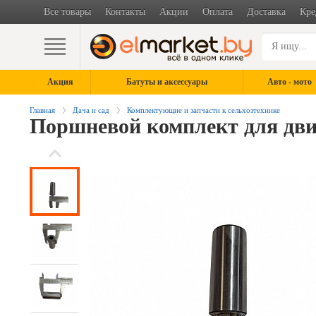
Все товары
Контакты
Акции
Оплата
Доставка
Кре
Акция
Батуты и аксессуары
Авто - мото
Главная
Дача и сад
Комплектующие и запчасти к сельхозтехнике
Поршневой комплект для дви