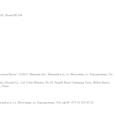
242, Rossel RT-244
тронгГрупп", 223012, Минская обл., Минский р-н, г.п. Мачулищи, ул. Аэродромная, 15а
stry (Group) Co., Ltd. Lifan Mansion, No.16, FengXi Road, Caijiagang Town, Beibei district,
, China
нский р-н, г.п. Мачулищи, ул. Аэродромная, 15А, оф.40 +375 33 333-45-52