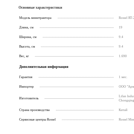
Основные характеристики
Модель минитрактора
Rossel RT-
Длина, см
19
Ширина, см
9.4
Высота, см
9.4
Вес, кг
1.690
Дополнительная информация
Гарантия
1 мес.
Импортер
ООО "Армс
Lifan lndu
Изготовитель
Chongqing
Страна производства
Китай
Cервисные центры Rossel
Rossel Ми