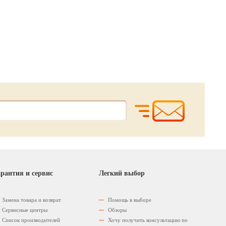
182.
180.
60.
00
00
00
р.
р.
р
рантия и сервис
Легкий выбор
Замена товара и возврат
Помощь в выборе
Сервисные центры
Обзоры
Список производителей
Хочу получить консультацию по