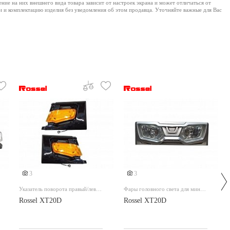
е на них внешнего вида товара зависит от настроек экрана и может отличаться от
и и комплектацию изделия без уведомления об этом продавца. Уточняйте важные для Вас
3
3
Указатель поворота правый/левый
Фары головного света для мини-
для мини-трактора
трактора
Rossel XT20D
Rossel XT20D