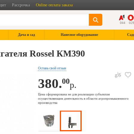
дит
Рассрочка
Online оплата заказа
044
02
Дача и сад
Навесное оборудование
Сад
гателя Rossel КМ390
Оставь свой отзыв
380.
00
р.
Цена сформирована не для реализации субъектам
осуществляющим деятельность в области агропромышленного
производства