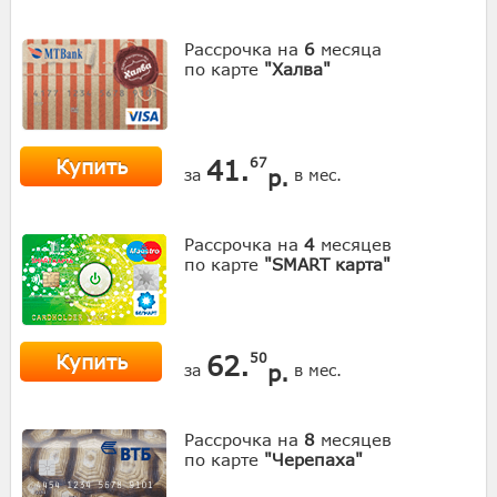
Рассрочка на
6
месяца
по карте
"Халва"
Купить
41.
67
р.
за
в мес.
Рассрочка на
4
месяцев
по карте
"SMART карта"
Купить
62.
50
р.
за
в мес.
Рассрочка на
8
месяцев
по карте
"Черепаха"