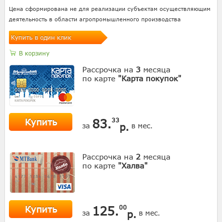
Цена сформирована не для реализации субъектам осуществляющим
деятельность в области агропромышленного производства
Купить в один клик
В корзину
Рассрочка на
3
месяца
по карте
"Карта покупок"
Купить
83.
33
р.
за
в мес.
Рассрочка на
2
месяца
по карте
"Халва"
Купить
125.
00
р.
за
в мес.