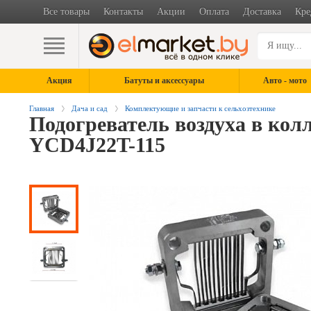
Все товары
Контакты
Акции
Оплата
Доставка
Кре
Акция
Батуты и аксессуары
Авто - мото
Главная
Дача и сад
Комплектующие и запчасти к сельхозтехнике
Подогреватель воздуха в ко
YCD4J22T-115