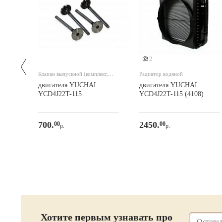
2
Клапан выпускной (комплект,
Радиатор водяной
4шт)
двигателя YUCHAI
двигателя YUCHAI
YCD4J22T-115
YCD4J22T-115 (4108)
700.
2450.
00
00
р.
р.
Хотите первым узнавать про