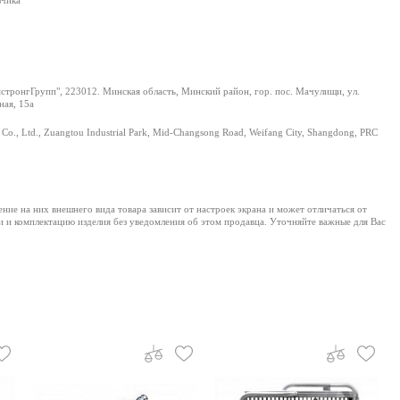
зчика
тронгГрупп", 223012. Минская область, Минский район, гор. пос. Мачулищи, ул.
ая, 15а
Co., Ltd., Zuangtou Industrial Park, Mid-Changsong Road, Weifang City, Shangdong, PRC
е на них внешнего вида товара зависит от настроек экрана и может отличаться от
и и комплектацию изделия без уведомления об этом продавца. Уточняйте важные для Вас