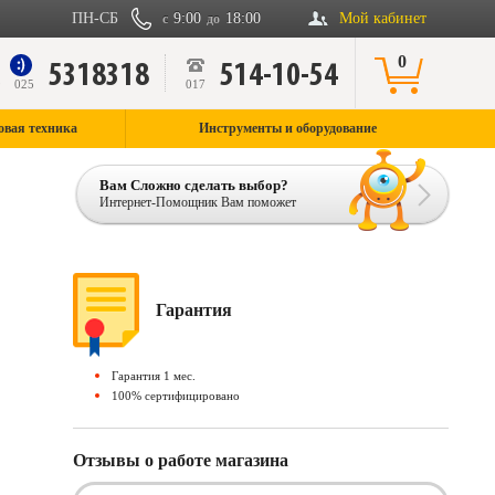
ПН-СБ
9:00
18:00
Мой кабинет
с
до
0
5318318
514-10-54
9
025
017
овая техника
Инструменты и оборудование
Вам Сложно сделать выбор?
Интернет-Помощник Вам поможет
Гарантия
Гарантия 1 мес.
100% сертифицировано
Отзывы о работе магазина