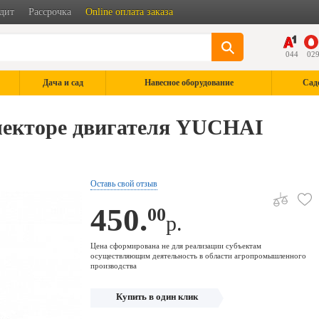
дит
Рассрочка
Online оплата заказа
044
02
Дача и сад
Навесное оборудование
Сад
ллекторе двигателя YUCHAI
Оставь свой отзыв
450.
00
р.
Цена сформирована не для реализации субъектам
осуществляющим деятельность в области агропромышленного
производства
Купить в один клик