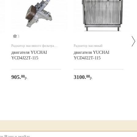
3
Радиатор масляного фильтра
Радиатор масляный
(теплообменник)
двигателя YUCHAI
двигателя YUCHAI
YCD4J22T-115
YCD4J22T-115
905.
3100.
00
00
р.
р.