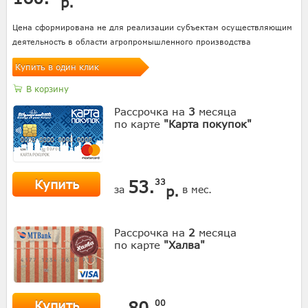
р.
Цена сформирована не для реализации субъектам осуществляющим
деятельность в области агропромышленного производства
Купить в один клик
В корзину
Рассрочка на
3
месяца
по карте
"Карта покупок"
Купить
53.
33
р.
за
в мес.
Рассрочка на
2
месяца
по карте
"Халва"
Купить
80.
00