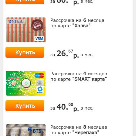
р.
за
в мес.
Рассрочка на
6
месяца
по карте
"Халва"
Купить
26.
67
р.
за
в мес.
Рассрочка на
4
месяцев
по карте
"SMART карта"
Купить
40.
00
р.
за
в мес.
Рассрочка на
8
месяцев
по карте
"Черепаха"