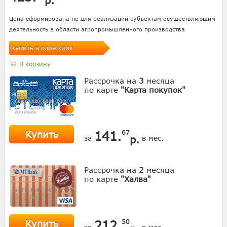
Цена сформирована не для реализации субъектам осуществляющим
деятельность в области агропромышленного производства
Купить в один клик
В корзину
Рассрочка на
3
месяца
по карте
"Карта покупок"
Купить
141.
67
р.
за
в мес.
Рассрочка на
2
месяца
по карте
"Халва"
Купить
212.
50