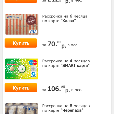
р.
за
в мес.
Рассрочка на
6
месяца
по карте
"Халва"
Купить
70.
83
р.
за
в мес.
Рассрочка на
4
месяцев
по карте
"SMART карта"
Купить
106.
25
р.
за
в мес.
Рассрочка на
8
месяцев
по карте
"Черепаха"