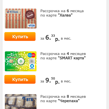
Рассрочка на
6
месяца
по карте
"Халва"
Купить
6.
33
р.
за
в мес.
Рассрочка на
4
месяцев
по карте
"SMART карта"
Купить
9.
50
р.
за
в мес.
Рассрочка на
8
месяцев
по карте
"Черепаха"