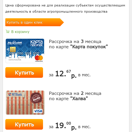
Цена сформирована не для реализации субъектам осуществляющим
деятельность в области агропромышленного производства
Купить в один клик
В корзину
Рассрочка на
3
месяца
по карте
"Карта покупок"
Купить
12.
67
р.
за
в мес.
Рассрочка на
2
месяца
по карте
"Халва"
Купить
19.
00
р.
за
в мес.