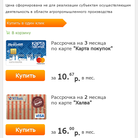
Цена сформирована не для реализации субъектам осуществляющим
деятельность в области агропромышленного производства
Купить в один клик
В корзину
Рассрочка на
3
месяца
по карте
"Карта покупок"
Купить
10.
67
р.
за
в мес.
Рассрочка на
2
месяца
по карте
"Халва"
Купить
16.
00
р.
за
в мес.