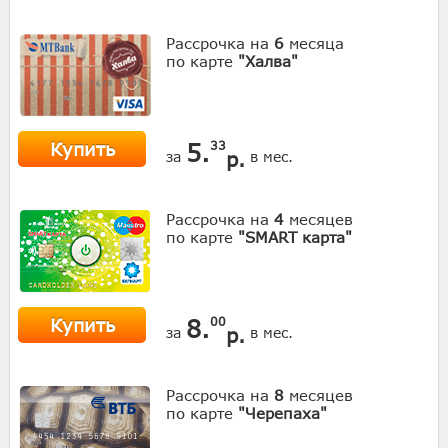
Рассрочка на
6
месяца
по карте
"Халва"
Купить
5.
33
р.
за
в мес.
Рассрочка на
4
месяцев
по карте
"SMART карта"
Купить
8.
00
р.
за
в мес.
Рассрочка на
8
месяцев
по карте
"Черепаха"