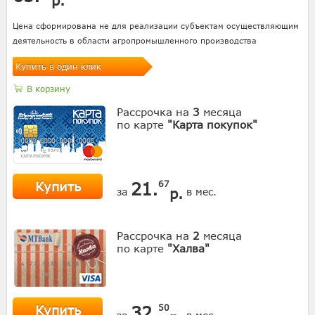
Цена сформирована не для реализации субъектам осуществляющим
деятельность в области агропромышленного производства
Купить в один клик
В корзину
Рассрочка на
3
месяца
по карте
"Карта покупок"
Купить
21.
67
р.
за
в мес.
Рассрочка на
2
месяца
по карте
"Халва"
Купить
32.
50