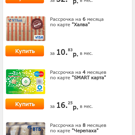
р.
за
в мес.
Рассрочка на
6
месяца
по карте
"Халва"
Купить
10.
83
р.
за
в мес.
Рассрочка на
4
месяцев
по карте
"SMART карта"
Купить
16.
25
р.
за
в мес.
Рассрочка на
8
месяцев
по карте
"Черепаха"