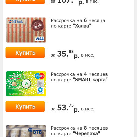
р.
за
в мес.
Рассрочка на
6
месяца
по карте
"Халва"
Купить
35.
83
р.
за
в мес.
Рассрочка на
4
месяцев
по карте
"SMART карта"
Купить
53.
75
р.
за
в мес.
Рассрочка на
8
месяцев
по карте
"Черепаха"