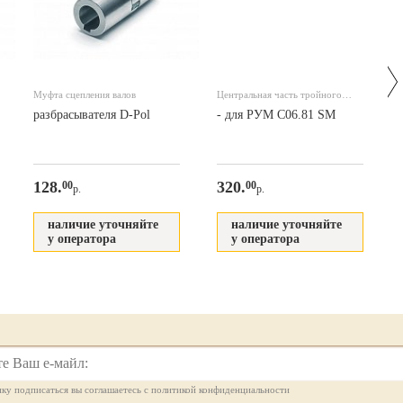
Муфта сцепления валов
Центральная часть тройного
алюминиевого редуктора
разбрасывателя D-Pol
- для РУМ C06.81 SM
128.
320.
00
00
р.
р.
наличие уточняйте
наличие уточняйте
у оператора
у оператора
ку подписаться вы соглашаетесь с политикой конфиденциальности