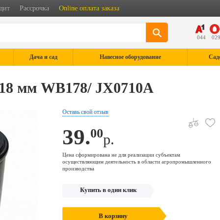
дит
Рассрочка
Online оплата заказа
044
02
Дача и сад
Навесное оборудование
Сад
18 мм WB178/ JX0710A
Оставь свой отзыв
39.
00
р.
Цена сформирована не для реализации субъектам
осуществляющим деятельность в области агропромышленного
производства
Купить в один клик
В корзину