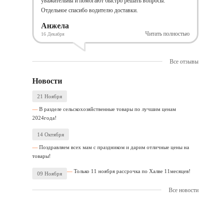
уважительны и помогают быстро решать вопросы.
Отдельное спасибо водителю доставки.
Анжела
Читать полностью
16 Декабря
Все отзывы
Новости
21 Ноября
В разделе сельскохозяйственные товары по лучшим ценам
2024года!
14 Октября
Поздравляем всех мам с праздником и дарим отличные цены на
товары!
Только 11 ноября рассрочка по Халве 11месяцев!
09 Ноября
Все новости