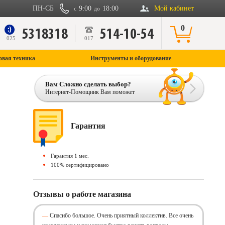
ПН-СБ
9:00
18:00
Мой кабинет
с
до
0
5318318
514-10-54
9
025
017
овая техника
Инструменты и оборудование
Вам Сложно сделать выбор?
Интернет-Помощник Вам поможет
Гарантия
Гарантия 1 мес.
100% сертифицировано
Отзывы о работе магазина
Спасибо большое. Очень приятный коллектив. Все очень