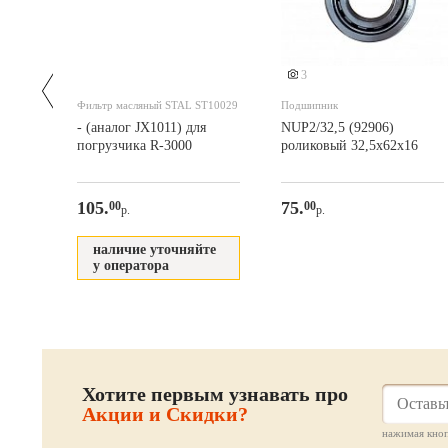
3
нний
Фильтр масляный STAL ST10029
Подшипник
- (аналог JX1011) для
NUP2/32,5 (92906)
погрузчика R-3000
роликовый 32,5х62х16
105.
75.
00
00
р.
р.
наличие уточняйте
у оператора
Хотите первым узнавать про
Акции и Скидки?
нажимая кноп