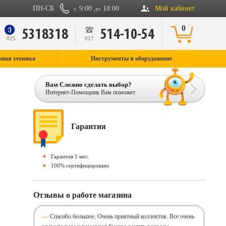
ПН-СБ
9:00
18:00
Мой кабинет
с
до
0
5318318
514-10-54
9
025
017
овая техника
Инструменты и оборудование
Вам Сложно сделать выбор?
Интернет-Помощник Вам поможет
Гарантия
Гарантия 1 мес.
100% сертифицировано
Отзывы о работе магазина
Спасибо большое. Очень приятный коллектив. Все очень