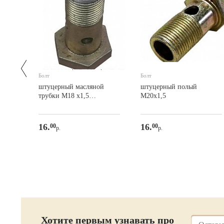
Болт
Болт
ma
штуцерный масляной
штуцерный полый
й-220
трубки М18 х1,5
М20х1,5
(гидрораспределителя)
Уралец/Синтай
16.
16.
00
00
р.
р.
Хотите первым узнавать про