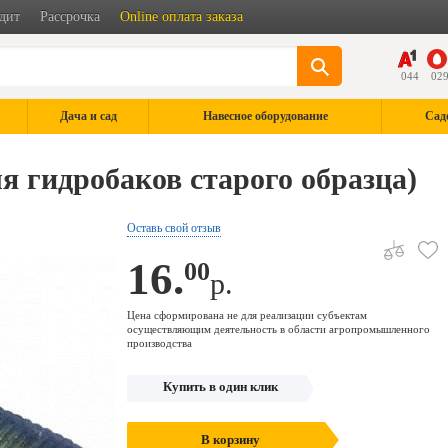
дит
Рассрочка
Online оплата заказа
044
02
Дача и сад
Навесное оборудование
Сад
 гидробаков старого образца)
Оставь свой отзыв
16.
00
р.
Цена сформирована не для реализации субъектам
осуществляющим деятельность в области агропромышленного
производства
Купить в один клик
В корзину