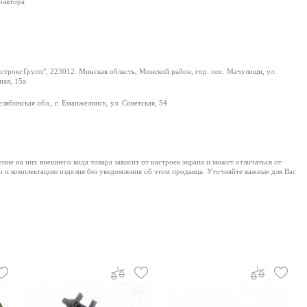
рактора
тронгГрупп", 223012. Минская область, Минский район, гор. пос. Мачулищи, ул.
ая, 15а
лябинская обл., г. Еманжелинск, ул. Советская, 54
е на них внешнего вида товара зависит от настроек экрана и может отличаться от
и и комплектацию изделия без уведомления об этом продавца. Уточняйте важные для Вас