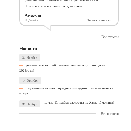
уважительны и помогают быстро решать вопросы.
Отдельное спасибо водителю доставки.
Анжела
Читать полностью
16 Декабря
Все отзывы
Новости
21 Ноября
В разделе сельскохозяйственные товары по лучшим ценам
2024года!
14 Октября
Поздравляем всех мам с праздником и дарим отличные цены на
товары!
Только 11 ноября рассрочка по Халве 11месяцев!
09 Ноября
Все новости