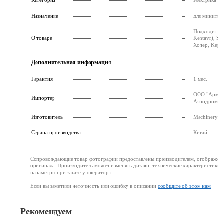
Категория
электрика
Назначение
для минит
Подходит д
О товаре
Kentavr), 
Хопер, Kep
Дополнительная информация
Гарантия
1 мес.
ООО "Армс
Импортер
Аэродромн
Изготовитель
Machinery 
Страна производства
Китай
Сопровождающие товар фотографии предоставлены производителем, отображени
оригинала. Производитель может изменять дизайн, технические характеристик
параметры при заказе у оператора.
Если вы заметили неточность или ошибку в описании
сообщите об этом нам
Рекомендуем