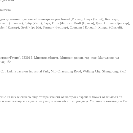
 и датчики
рактора
ля дизельных двигателей минитракторов Rossel (Россел), Скаут (Scout), Кентавр (
Shtenli (Штенли), Зубр (Zubr), Заря, Forte (Форте) , Profi (Профи), Град, Grosser (Гроссер),
ler ( Кеплер), Groff (Грофф), Fermer ( Фермер), Catmann ( Кэтман), Xingtai (Синтай).
тронгГрупп", 223012. Минская область, Минский район, гор. пос. Мачулищи, ул.
ая, 15а
Co., Ltd., Zuangtou Industrial Park, Mid-Changsong Road, Weifang City, Shangdong, PRC
е на них внешнего вида товара зависит от настроек экрана и может отличаться от
и и комплектацию изделия без уведомления об этом продавца. Уточняйте важные для Вас