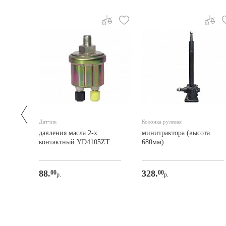
Датчик
Колонка рулевая
торов
давления масла 2-х
минитрактора (высота
)
контактный YD4105ZT
680мм)
88.
328.
00
00
р.
р.