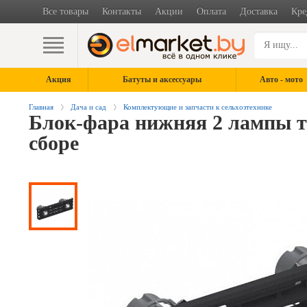
Все товары
Контакты
Акции
Оплата
Доставка
Кре
Акция
Батуты и аксессуары
Авто - мото
Главная
Дача и сад
Комплектующие и запчасти к сельхозтехнике
Блок-фара нижняя 2 лампы 
сборе