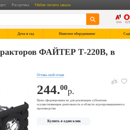
дит
Рассрочка
Online оплата заказа
044
02
Дача и сад
Навесное оборудование
Сад
тракторов ФАЙТЕР Т-220В, в
Оставь свой отзыв
244.
00
р.
Цена сформирована не для реализации субъектам
осуществляющим деятельность в области агропромышленного
производства
Купить в один клик