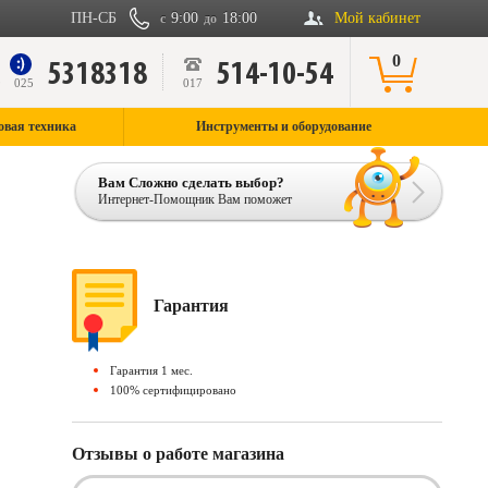
ПН-СБ
9:00
18:00
Мой кабинет
с
до
0
5318318
514-10-54
9
025
017
овая техника
Инструменты и оборудование
Вам Сложно сделать выбор?
Интернет-Помощник Вам поможет
Гарантия
Гарантия 1 мес.
100% сертифицировано
Отзывы о работе магазина