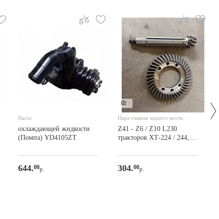
3
Насос
Пара главная заднего моста
охлаждающей жидкости
Z41 - Z6 / Z10 L230
(Помпа) YD4105ZT
тракторов XТ-224 / 244, в
сборе
644.
304.
00
00
р.
р.